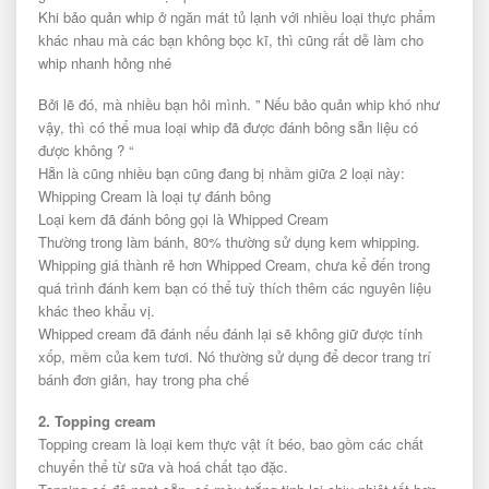
Khi bảo quản whip ở ngăn mát tủ lạnh với nhiều loại thực phẩm
khác nhau mà các bạn không bọc kĩ, thì cũng rất dễ làm cho
whip nhanh hỏng nhé
Bởi lẽ đó, mà nhiều bạn hỏi mình. ” Nếu bảo quản whip khó như
vậy, thì có thể mua loại whip đã được đánh bông sẵn liệu có
được không ? “
Hẵn là cũng nhiều bạn cũng đang bị nhầm giữa 2 loại này:
Whipping Cream là loại tự đánh bông
Loại kem đã đánh bông gọi là Whipped Cream
Thường trong làm bánh, 80% thường sử dụng kem whipping.
Whipping giá thành rẻ hơn Whipped Cream, chưa kể đến trong
quá trình đánh kem bạn có thể tuỳ thích thêm các nguyên liệu
khác theo khẩu vị.
Whipped cream đã đánh nếu đánh lại sẽ không giữ được tính
xốp, mềm của kem tươi. Nó thường sử dụng để decor trang trí
bánh đơn giản, hay trong pha chế
2. Topping cream
Topping cream là loại kem thực vật ít béo, bao gồm các chất
chuyển thể từ sữa và hoá chất tạo đặc.