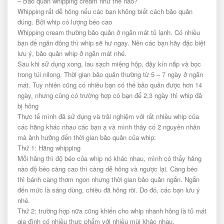
– Bảo quản whipping cream như thế nào?
Whipping rất dễ hỏng nếu các bạn không biết cách bảo quản
đúng. Bởi whip có lượng béo cao
Whipping cream thường bảo quản ở ngăn mát tủ lạnh. Có nhiều
bạn để ngăn đông thì whip sẽ hư ngay. Nên các bạn hãy đặc biệt
lưu ý, bảo quản whip ở ngăn mát nhé.
Sau khi sử dụng xong, lau sạch miệng hộp, đậy kín nắp và bọc
trong túi nilong. Thời gian bảo quản thường từ 5 – 7 ngày ở ngăn
mát. Tuy nhiên cũng có nhiều bạn có thể bảo quản được hơn 14
ngày, nhưng cũng có trường hợp có bạn để 2,3 ngày thì whip đã
bị hỏng
Thực tế mình đã sử dụng và trãi nghiệm với rất nhiều whip của
các hãng khác nhau các bạn ạ và mình thấy có 2 nguyên nhân
mà ảnh hưởng đến thời gian bảo quản của whip:
Thứ 1: Hãng whipping
Mỗi hãng thì độ béo của whip nó khác nhau, mình có thấy hãng
nào độ béo càng cao thì càng dễ hỏng và ngược lại. Càng béo
thì bánh càng thơm ngon nhưng thời gian bảo quản ngắn. Ngắn
đến mức là sáng dùng, chiều đã hỏng rồi. Do đó, các bạn lưu ý
nhé.
Thứ 2: trường hợp nữa cũng khiến cho whip nhanh hỏng là tủ mát
gia đình có nhiều thực phẩm với nhiều mùi khác nhau.