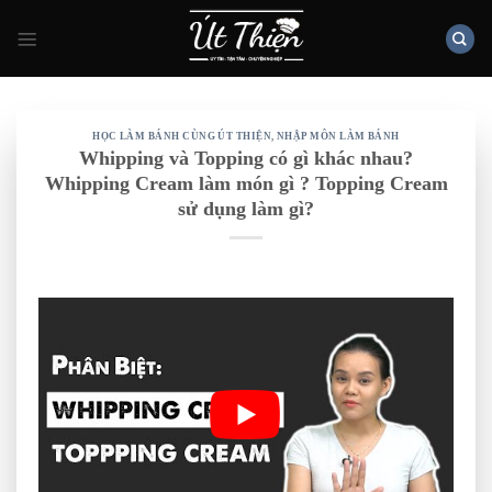
Skip
to
content
HỌC LÀM BÁNH CÙNG ÚT THIỆN
,
NHẬP MÔN LÀM BÁNH
Whipping và Topping có gì khác nhau?
Whipping Cream làm món gì ? Topping Cream
sử dụng làm gì?