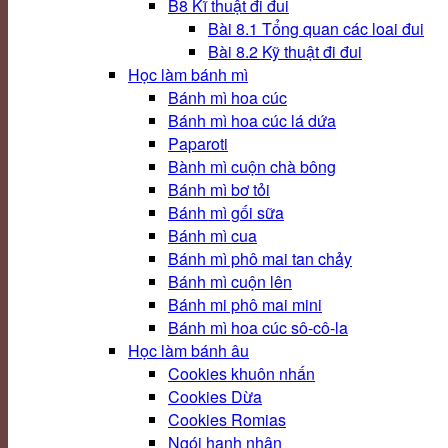
B8 Kĩ thuật đi đui
Bài 8.1 Tổng quan các loai đui
Bài 8.2 Kỹ thuật đi đui
Học làm bánh mì
Bánh mì hoa cúc
Bánh mì hoa cúc lá dứa
Paparoti
Bành mì cuộn chà bông
Bánh mì bơ tỏi
Bánh mì gối sữa
Bánh mì cua
Bánh mì phô mai tan chảy
Bánh mì cuộn lên
Bánh mi phô mai mini
Bánh mì hoa cúc sô-cô-la
Học làm bánh âu
Cookies khuôn nhấn
Cookies Dừa
Cookies Romias
Ngói hạnh nhân