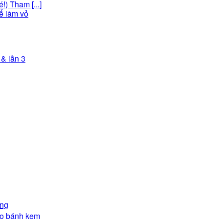
) Tham [...]
ể làm vỏ
& lần 3
ắng
ho bánh kem