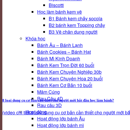
Biscotti
Học làm bánh kem vẽ
B1 Bánh kem chảy socola
B2 bánh kem Topping chảy
B3 Vẽ chân dung người
Khóa học
Bánh Âu – Bánh Lạnh
Bánh Cookies – Bánh Hạt
Bánh Mì Kinh Doanh
Bánh Kem Trọn Đời 60 buổi
Bánh Kem Chuyên Nghiệp 30b
Bánh Kem Chuyên Hoa 20 buổi
Bánh Kem Cơ Bản 10 buổi
Mâm Cúng
Rau Câu 4D
8 loại dụng cụ cơ bản cần thiết cho người mới bắt đầu học làm bánh?
Rau câu 3D
Hoạt động
(video chi tiết 8 loại dụng cụ cơ bản cần thiết cho người mới bắt 
Hoạt động lớp bánh Âu
Hoạt động lớp bánh mì