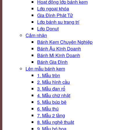
Hoạt động lớp bánh kem
Lớp ngoại khóa
Gia Đình Phật Tử
Lớp bánh su trang trí
Lớp Donut
Cảm nhận
Bánh Kem Chuyên Nghiệp
Bánh Âu Kinh Doanh
Bánh Mì Kinh Doanh
Bánh Gia Đình
Lên mẫu bánh kem
1. Mẫu tròn
2. Mẫu hình cầu
3. Mẫu đan rổ
4. Mẫu chữ nhật
5. Mẫu búp bê
6. Mẫu thú
7. Mẫu 2 tầng
8. Mẫu nghệ thuật
9. Mẫu bó hoa