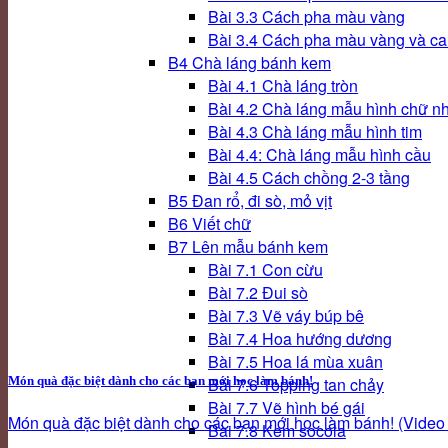
Bài 3.3 Cách pha màu vàng
Bài 3.4 Cách pha màu vàng và c
B4 Chà láng bánh kem
Bài 4.1 Chà láng tròn
Bài 4.2 Chà láng mẫu hình chữ nh
Bài 4.3 Chà láng mẫu hình tim
Bài 4.4: Chà láng mẫu hình cầu
Bài 4.5 Cách chồng 2-3 tầng
B5 Đan rổ, đi sò, mỏ vịt
B6 Viết chữ
B7 Lên mẫu bánh kem
Bài 7.1 Con cừu
Bài 7.2 Đui sò
Bài 7.3 Vẽ váy búp bê
Bài 7.4 Hoa hướng dương
Bài 7.5 Hoa lá mùa xuân
Món quà đặc biệt dành cho các bạn mới học làm bánh!
Bài 7.6 Topping tan chảy
Bài 7.7 Vẽ hình bé gái
Món quà đặc biệt dành cho các bạn mới học làm bánh! (Video h
Bài 7.8 Kem socola