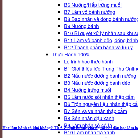
B6 Nướng/Hấp trứng muối
B7 Làm vỏ bánh nướng
B8 Bao nhân và đóng bánh nướn
B9 Nướng bánh
B10 Bí quyết xử lý nhân sau khi s
B11 Làm vỏ bánh dẻo, đóng bánh
B12 Thành phẩm bánh và lưu ý
Thực Hành 100%
Lộ trình học thực hành
B1 Giới thiệu lớp Trung Thu Onlin
B2 Nấu nước đường bánh nướng
B3 Nấu nước đường bánh dẻo
B4 Nướng trứng muối
B5 Làm nước sốt nhân thập cẩm
B6 Trộn nguyên liệu nhân thập c
B7 Sên và ve nhân thập cẩm
B8 Sên nhân đậu xanh
B9 Làm nhân sô-cô-la
Học làm bánh có khó không? Từ A-Z định hướng cho người bắt đầu học làm b
B10 Làm nhân trà xanh