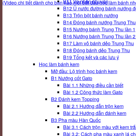
B11 Ve nhân nhuyễn
(Video chi tiết dành cho bạn nào mới bắt đầu học làm bánh nhé!
B12 Ủ nước đường bánh nướng đ
B13 Trộn bột bánh nướng
B14 Đóng bánh nướng Trung Thu
B15 Nướng bánh Trung Thu lần 1
B16 Nướng bánh Trung Thu lần 2 
B17 Làm vỏ bánh dẻo Trung Thu
B18 Đóng bánh dẻo Trung Thu
B19 Tổng kết và các lưu ý
Học làm bánh kem
Mở đầu: Lộ trình học bánh kem
B1 Nướng cốt Gato
Bài 1.1 Những điều cần biết
Bài 1.2 Công thức làm Gato
B2 Đánh kem Topping
Bài 2.1 Hướng dẫn trộn kem
Bài 2.2 Hướng dẫn đánh kem
B3 Pha màu Hàn Quốc
Bài 3.1 Cách trộn màu với kem tr
Bài 3.2: Cách pha màu xanh lá c