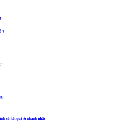
g
ên
e
ẩm
ánh có kết quả & nhanh nhất