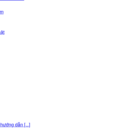
am
ật
ướng dẫn [...]