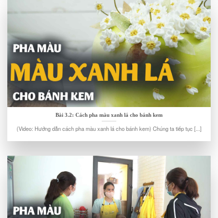
Bài 3.2: Cách pha màu xanh lá cho bánh kem
(Video: Hướng dẫn cách pha màu xanh lá cho bánh kem) Chúng ta tiếp tục [...]