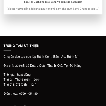
Bài 3.4: Cách pha màu vàng và cam cho bánh kem
(Video: Hướng dẫn cách pha màu vàng và cam cho bánh kem) Chúng ta tiếp [...]
TRUNG TÂM ÚT THIỆN
Chuyên đào tạo các lớp Bánh Kem, Bánh Âu, Bánh Mì.
Địa chỉ: 308/6B Lê Duẩn, Quận Thanh Khê, Tp. Đà Nẵng
Thời gian hoạt động:
Thứ 2 – Thứ 6 (08h – 20h)
Thứ 7 & CN (08h – 12h)
Điện thoại: 0799 405 489