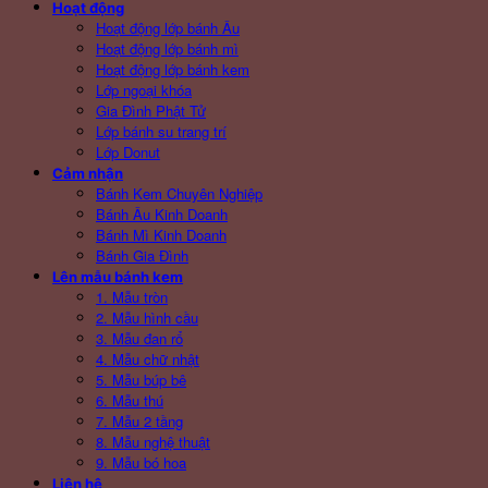
Hoạt động
Hoạt động lớp bánh Âu
Hoạt động lớp bánh mì
Hoạt động lớp bánh kem
Lớp ngoại khóa
Gia Đình Phật Tử
Lớp bánh su trang trí
Lớp Donut
Cảm nhận
Bánh Kem Chuyên Nghiệp
Bánh Âu Kinh Doanh
Bánh Mì Kinh Doanh
Bánh Gia Đình
Lên mẫu bánh kem
1. Mẫu tròn
2. Mẫu hình cầu
3. Mẫu đan rổ
4. Mẫu chữ nhật
5. Mẫu búp bê
6. Mẫu thú
7. Mẫu 2 tầng
8. Mẫu nghệ thuật
9. Mẫu bó hoa
Liên hệ