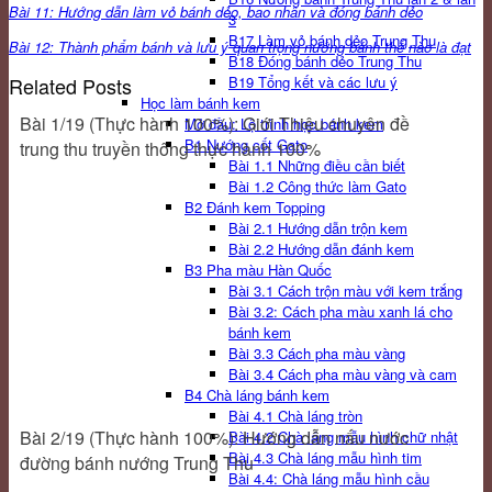
Bài 11: Hướng dẫn làm vỏ bánh dẻo, bao nhân và đóng bánh dẻo
3
B17 Làm vỏ bánh dẻo Trung Thu
Bài 12: Thành phẩm bánh và lưu ý quan trọng nướng bánh thế nào là đạt
B18 Đóng bánh dẻo Trung Thu
Related Posts
B19 Tổng kết và các lưu ý
Học làm bánh kem
Bài 1/19 (Thực hành 100%): Giới Thiệu chuyên đề
Mở đầu: Lộ trình học bánh kem
B1 Nướng cốt Gato
trung thu truyền thông thực hành 100%
Bài 1.1 Những điều cần biết
Bài 1.2 Công thức làm Gato
B2 Đánh kem Topping
Bài 2.1 Hướng dẫn trộn kem
Bài 2.2 Hướng dẫn đánh kem
B3 Pha màu Hàn Quốc
Bài 3.1 Cách trộn màu với kem trắng
Bài 3.2: Cách pha màu xanh lá cho
bánh kem
Bài 3.3 Cách pha màu vàng
Bài 3.4 Cách pha màu vàng và cam
B4 Chà láng bánh kem
Bài 4.1 Chà láng tròn
Bài 2/19 (Thực hành 100%): Hướng dẫn nấu nước
Bài 4.2 Chà láng mẫu hình chữ nhật
Bài 4.3 Chà láng mẫu hình tim
đường bánh nướng Trung Thu
Bài 4.4: Chà láng mẫu hình cầu