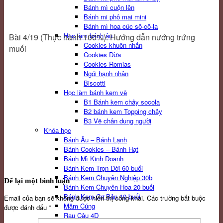
Bánh mì cuộn lên
Bánh mi phô mai mini
Bánh mì hoa cúc sô-cô-la
Học làm bánh âu
Bài 4/19 (Thực hành 100%): Hướng dẫn nướng trứng
Cookies khuôn nhấn
muối
Cookies Dừa
Cookies Romias
Ngói hạnh nhân
Biscotti
Học làm bánh kem vẽ
B1 Bánh kem chảy socola
B2 bánh kem Topping chảy
B3 Vẽ chân dung người
Khóa học
Bánh Âu – Bánh Lạnh
Bánh Cookies – Bánh Hạt
Bánh Mì Kinh Doanh
Bánh Kem Trọn Đời 60 buổi
Bánh Kem Chuyên Nghiệp 30b
Để lại một bình luận
Bánh Kem Chuyên Hoa 20 buổi
Bánh Kem Cơ Bản 10 buổi
Email của bạn sẽ không được hiển thị công khai.
Các trường bắt buộc
Mâm Cúng
được đánh dấu
*
Rau Câu 4D