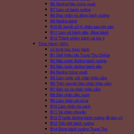
B6 Nướng/Hấp trứng muối
B7 Làm vỏ bánh nướng
B8 Bao nhân và đóng bánh nướng
B9 Nướng bánh
B10 Bí quyết xử lý nhân sau khi sên
B11 Làm vỏ bánh dẻo, đóng bánh
B12 Thành phẩm bánh và lưu ý
Thực Hành 100%
Lộ trình học thực hành
B1 Giới thiệu lớp Trung Thu Online
B2 Nấu nước đường bánh nướng
B3 Nấu nước đường bánh dẻo
B4 Nướng trứng muối
B5 Làm nước sốt nhân thập cẩm
B6 Trộn nguyên liệu nhân thập cẩm
B7 Sên và ve nhân thập cẩm
B8 Sên nhân đậu xanh
B9 Làm nhân sô-cô-la
B10 Làm nhân trà xanh
B11 Ve nhân nhuyễn
B12 Ủ nước đường bánh nướng để làm vỏ
B13 Trộn bột bánh nướng
B14 Đóng bánh nướng Trung Thu