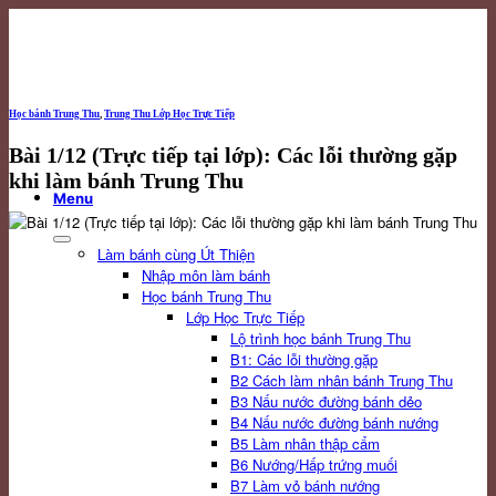
Skip
to
content
Học bánh Trung Thu
,
Trung Thu Lớp Học Trực Tiếp
Bài 1/12 (Trực tiếp tại lớp): Các lỗi thường gặp
khi làm bánh Trung Thu
Menu
Làm bánh cùng Út Thiện
Nhập môn làm bánh
Học bánh Trung Thu
Lớp Học Trực Tiếp
Lộ trình học bánh Trung Thu
B1: Các lỗi thường gặp
B2 Cách làm nhân bánh Trung Thu
B3 Nấu nước đường bánh dẻo
B4 Nấu nước đường bánh nướng
B5 Làm nhân thập cẩm
B6 Nướng/Hấp trứng muối
B7 Làm vỏ bánh nướng