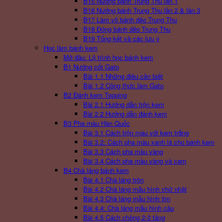
B15 Nướng bánh Trung Thu lần 1
B16 Nướng bánh Trung Thu lần 2 & lần 3
B17 Làm vỏ bánh dẻo Trung Thu
B18 Đóng bánh dẻo Trung Thu
B19 Tổng kết và các lưu ý
Học làm bánh kem
Mở đầu: Lộ trình học bánh kem
B1 Nướng cốt Gato
Bài 1.1 Những điều cần biết
Bài 1.2 Công thức làm Gato
B2 Đánh kem Topping
Bài 2.1 Hướng dẫn trộn kem
Bài 2.2 Hướng dẫn đánh kem
B3 Pha màu Hàn Quốc
Bài 3.1 Cách trộn màu với kem trắng
Bài 3.2: Cách pha màu xanh lá cho bánh kem
Bài 3.3 Cách pha màu vàng
Bài 3.4 Cách pha màu vàng và cam
B4 Chà láng bánh kem
Bài 4.1 Chà láng tròn
Bài 4.2 Chà láng mẫu hình chữ nhật
Bài 4.3 Chà láng mẫu hình tim
Bài 4.4: Chà láng mẫu hình cầu
Bài 4.5 Cách chồng 2-3 tầng