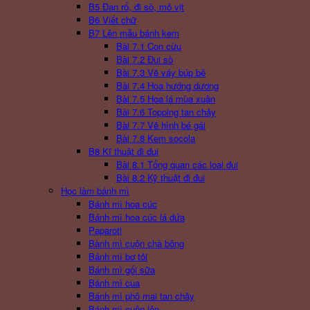
B5 Đan rổ, đi sò, mỏ vịt
B6 Viết chữ
B7 Lên mẫu bánh kem
Bài 7.1 Con cừu
Bài 7.2 Đui sò
Bài 7.3 Vẽ váy búp bê
Bài 7.4 Hoa hướng dương
Bài 7.5 Hoa lá mùa xuân
Bài 7.6 Topping tan chảy
Bài 7.7 Vẽ hình bé gái
Bài 7.8 Kem socola
B8 Kĩ thuật đi đui
Bài 8.1 Tổng quan các loai đui
Bài 8.2 Kỹ thuật đi đui
Học làm bánh mì
Bánh mì hoa cúc
Bánh mì hoa cúc lá dứa
Paparoti
Bành mì cuộn chà bông
Bánh mì bơ tỏi
Bánh mì gối sữa
Bánh mì cua
Bánh mì phô mai tan chảy
Bánh mì cuộn lên