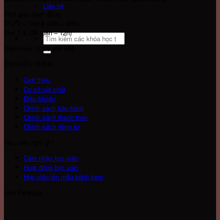
Liên hệ
Thời gian hoạt động:
Thứ 2 – Thứ 6 (08h – 20h)
Thứ 7 & CN (08h – 12h)
Search
for:
Điện thoại: 0799 405 489
TÌM HIỂU THÊM
Giới thiệu
Cơ sở vật chất
Điều khoản
Chính sách bảo hành
Chính sách thanh toán
Chính sách riêng tư
Học viên nghĩ gì?
Cảm nhận học viên
Hoạt động học viên
Học viên lên mẫu bánh kem
Like Fanpage