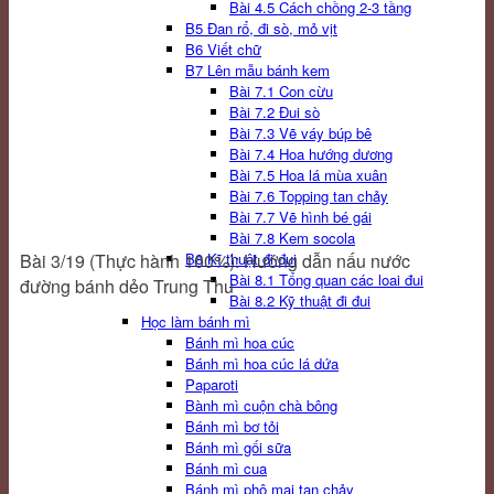
Bài 4.5 Cách chồng 2-3 tầng
B5 Đan rổ, đi sò, mỏ vịt
B6 Viết chữ
B7 Lên mẫu bánh kem
Bài 7.1 Con cừu
Bài 7.2 Đui sò
Bài 7.3 Vẽ váy búp bê
Bài 7.4 Hoa hướng dương
Bài 7.5 Hoa lá mùa xuân
Bài 7.6 Topping tan chảy
Bài 7.7 Vẽ hình bé gái
Bài 7.8 Kem socola
Bài 3/19 (Thực hành 100%): Hướng dẫn nấu nước
B8 Kĩ thuật đi đui
Bài 8.1 Tổng quan các loai đui
đường bánh dẻo Trung Thu
Bài 8.2 Kỹ thuật đi đui
Học làm bánh mì
Bánh mì hoa cúc
Bánh mì hoa cúc lá dứa
Paparoti
Bành mì cuộn chà bông
Bánh mì bơ tỏi
Bánh mì gối sữa
Bánh mì cua
Bánh mì phô mai tan chảy