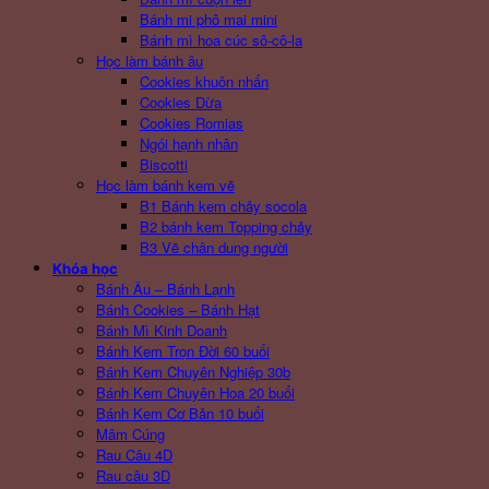
Bánh mi phô mai mini
Bánh mì hoa cúc sô-cô-la
Học làm bánh âu
Cookies khuôn nhấn
Cookies Dừa
Cookies Romias
Ngói hạnh nhân
Biscotti
Học làm bánh kem vẽ
B1 Bánh kem chảy socola
B2 bánh kem Topping chảy
B3 Vẽ chân dung người
Khóa học
Bánh Âu – Bánh Lạnh
Bánh Cookies – Bánh Hạt
Bánh Mì Kinh Doanh
Bánh Kem Trọn Đời 60 buổi
Bánh Kem Chuyên Nghiệp 30b
Bánh Kem Chuyên Hoa 20 buổi
Bánh Kem Cơ Bản 10 buổi
Mâm Cúng
Rau Câu 4D
Rau câu 3D