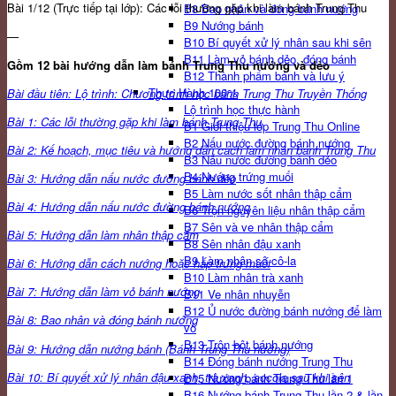
Bài 1/12 (Trực tiếp tại lớp): Các lỗi thường gặp khi làm bánh Trung Thu
B8 Bao nhân và đóng bánh nướng
B9 Nướng bánh
—
B10 Bí quyết xử lý nhân sau khi sên
B11 Làm vỏ bánh dẻo, đóng bánh
Gồm 12 bài hướng dẫn làm bánh Trung Thu nướng và dẻo
B12 Thành phẩm bánh và lưu ý
Thực Hành 100%
Bài đầu tiên: Lộ trình: Chương trình học bánh Trung Thu Truyền Thống
Lộ trình học thực hành
Bài 1: Các lỗi thường gặp khi làm bánh Trung Thu
B1 Giới thiệu lớp Trung Thu Online
B2 Nấu nước đường bánh nướng
Bài 2: Kế hoạch, mục tiêu và hướng dẫn cách làm nhân bánh Trung Thu
B3 Nấu nước đường bánh dẻo
B4 Nướng trứng muối
Bài 3: Hướng dẫn nấu nước đường bánh dẻo
B5 Làm nước sốt nhân thập cẩm
Bài 4: Hướng dẫn nấu nước đường bánh nướng
B6 Trộn nguyên liệu nhân thập cẩm
B7 Sên và ve nhân thập cẩm
Bài 5: Hướng dẫn làm nhân thập cẩm
B8 Sên nhân đậu xanh
B9 Làm nhân sô-cô-la
Bài 6: Hướng dẫn cách nướng hoặc hấp trứng muối
B10 Làm nhân trà xanh
Bài 7: Hướng dẫn làm vỏ bánh nướng
B11 Ve nhân nhuyễn
B12 Ủ nước đường bánh nướng để làm
Bài 8: Bao nhân và đóng bánh nướng
vỏ
B13 Trộn bột bánh nướng
Bài 9: Hướng dẫn nướng bánh (Bánh Trung Thu nướng)
B14 Đóng bánh nướng Trung Thu
Bài 10: Bí quyết xử lý nhân đậu xanh, trà xanh, socola sau khi sên
B15 Nướng bánh Trung Thu lần 1
B16 Nướng bánh Trung Thu lần 2 & lần