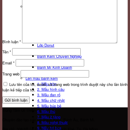
Rau câu 3D
Hoạt động
Hoạt động lớp bánh Âu
Hoạt động lớp bánh mì
Hoạt động lớp bánh kem
Lớp ngoại khóa
Gia Đình Phật Tử
Lớp bánh su trang trí
Bình luận
*
Lớp Donut
Cảm nhận
Tên
*
Bánh Kem Chuyên Nghiệp
Bánh Âu Kinh Doanh
Email
*
Bánh Mì Kinh Doanh
Bánh Gia Đình
Trang web
Lên mẫu bánh kem
1. Mẫu tròn
Lưu tên của tôi, email, và trang web trong trình duyệt này cho lần bình
2. Mẫu hình cầu
luận kế tiếp của tôi.
3. Mẫu đan rổ
4. Mẫu chữ nhật
5. Mẫu búp bê
Trung Tâm Út Thiện
6. Mẫu thú
7. Mẫu 2 tầng
Chuyên đào tạo các lớp Bánh Kem, Bánh Âu, Bánh Mì.
8. Mẫu nghệ thuật
9. Mẫu bó hoa
Địa chỉ: 308/6B Lê Duẩn, Quận Thanh Khê, Tp. Đà Nẵng