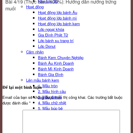
Bài 4/19 (Thực hành 100%): Hướng dẫn nướng trứng
Rau câu 3D
Hoạt động
muối
Hoạt động lớp bánh Âu
Hoạt động lớp bánh mì
Hoạt động lớp bánh kem
Lớp ngoại khóa
Gia Đình Phật Tử
Lớp bánh su trang trí
Lớp Donut
Cảm nhận
Bánh Kem Chuyên Nghiệp
Bánh Âu Kinh Doanh
Bánh Mì Kinh Doanh
Bánh Gia Đình
Lên mẫu bánh kem
1. Mẫu tròn
Để lại một bình luận
2. Mẫu hình cầu
3. Mẫu đan rổ
Email của bạn sẽ không được hiển thị công khai.
Các trường bắt buộc
4. Mẫu chữ nhật
được đánh dấu
*
5. Mẫu búp bê
6. Mẫu thú
7. Mẫu 2 tầng
8. Mẫu nghệ thuật
9. Mẫu bó hoa