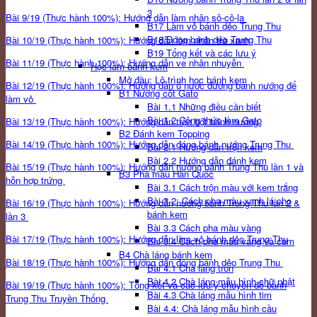
3
Bài 9/19 (Thực hành 100%): Hướng dẫn làm nhân sô-cô-la
B17 Làm vỏ bánh dẻo Trung Thu
B18 Đóng bánh dẻo Trung Thu
Bài 10/19 (Thực hành 100%): Hướng dẫn làm nhân trà xanh
B19 Tổng kết và các lưu ý
Bài 11/19 (Thực hành 100%): Hướng dẫn ve nhân nhuyễn
Học làm bánh kem
Mở đầu: Lộ trình học bánh kem
Bài 12/19 (Thực hành 100%): Hướng dẫn ủ nước đường bánh nướng để
B1 Nướng cốt Gato
làm vỏ
Bài 1.1 Những điều cần biết
Bài 1.2 Công thức làm Gato
Bài 13/19 (Thực hành 100%): Hướng dẫn trộn bột bánh nướng
B2 Đánh kem Topping
Bài 14/19 (Thực hành 100%): Hướng dẫn đóng bánh nướng Trung Thu
Bài 2.1 Hướng dẫn trộn kem
Bài 2.2 Hướng dẫn đánh kem
Bài 15/19 (Thực hành 100%): Hướng dẫn nướng bánh Trung Thu lần 1 và
B3 Pha màu Hàn Quốc
hỗn hợp trứng
Bài 3.1 Cách trộn màu với kem trắng
Bài 3.2: Cách pha màu xanh lá cho
Bài 16/19 (Thực hành 100%): Hướng dẫn nướng bánh Trung Thu lần 2 &
bánh kem
lần 3
Bài 3.3 Cách pha màu vàng
Bài 17/19 (Thực hành 100%): Hướng dẫn làm vỏ bánh dẻo Trung Thu
Bài 3.4 Cách pha màu vàng và cam
B4 Chà láng bánh kem
Bài 18/19 (Thực hành 100%): Hướng dẫn đóng bánh dẻo Trung Thu
Bài 4.1 Chà láng tròn
Bài 4.2 Chà láng mẫu hình chữ nhật
Bài 19/19 (Thực hành 100%): Tổng kết và các lưu ý chuyên đề bánh
Bài 4.3 Chà láng mẫu hình tim
Trung Thu Truyền Thống
Bài 4.4: Chà láng mẫu hình cầu