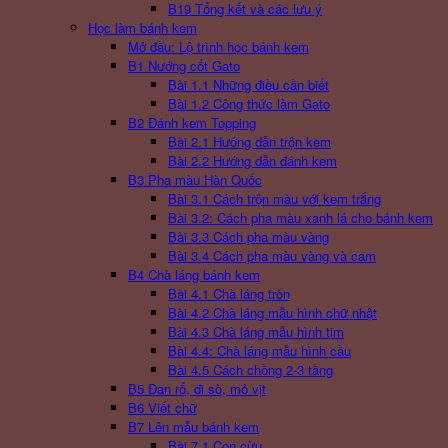
B19 Tổng kết và các lưu ý
Học làm bánh kem
Mở đầu: Lộ trình học bánh kem
B1 Nướng cốt Gato
Bài 1.1 Những điều cần biết
Bài 1.2 Công thức làm Gato
B2 Đánh kem Topping
Bài 2.1 Hướng dẫn trộn kem
Bài 2.2 Hướng dẫn đánh kem
B3 Pha màu Hàn Quốc
Bài 3.1 Cách trộn màu với kem trắng
Bài 3.2: Cách pha màu xanh lá cho bánh kem
Bài 3.3 Cách pha màu vàng
Bài 3.4 Cách pha màu vàng và cam
B4 Chà láng bánh kem
Bài 4.1 Chà láng tròn
Bài 4.2 Chà láng mẫu hình chữ nhật
Bài 4.3 Chà láng mẫu hình tim
Bài 4.4: Chà láng mẫu hình cầu
Bài 4.5 Cách chồng 2-3 tầng
B5 Đan rổ, đi sò, mỏ vịt
B6 Viết chữ
B7 Lên mẫu bánh kem
Bài 7.1 Con cừu