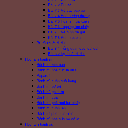
Bài 7.2 Đui sò
Bài 7.3 Vẽ váy búp bê
Bài 7.4 Hoa hướng dương
Bài 7.5 Hoa lá mùa xuân
Bài 7.6 Topping tan chảy
Bài 7.7 Vẽ hình bé gái
Bài 7.8 Kem socola
B8 Kĩ thuật đi đui
Bài 8.1 Tổng quan các loai đui
Bài 8.2 Kỹ thuật đi đui
Học làm bánh mì
Bánh mì hoa cúc
Bánh mì hoa cúc lá dứa
Paparoti
Bành mì cuộn chà bông
Bánh mì bơ tỏi
Bánh mì gối sữa
Bánh mì cua
Bánh mì phô mai tan chảy
Bánh mì cuộn lên
Bánh mi phô mai mini
Bánh mì hoa cúc sô-cô-la
Học làm bánh âu