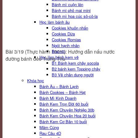
Bánh mì cuộn lên
Bánh mi phô mai mini
Bánh mì hoa cúc sô-cô-la
Học làm bánh âu
Cookies khuôn nhấn
Cookies Dừa
Cookies Romias
Ngói hạnh nhân
Bài 3/19 (Thực hành 100%): Hướng dẫn nấu nước
Biscotti
Học làm bánh kem vẽ
đường bánh dẻo Trung Thu
B1 Bánh kem chảy socola
B2 bánh kem Topping chảy
B3 Vẽ chân dung người
Khóa học
Bánh Âu – Bánh Lạnh
Bánh Cookies – Bánh Hạt
Bánh Mì Kinh Doanh
Bánh Kem Trọn Đời 60 buổi
Bánh Kem Chuyên Nghiệp 30b
Bánh Kem Chuyên Hoa 20 buổi
Bánh Kem Cơ Bản 10 buổi
Mâm Cúng
Rau Câu 4D