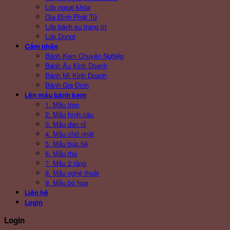
Lớp ngoại khóa
Gia Đình Phật Tử
Lớp bánh su trang trí
Lớp Donut
Cảm nhận
Bánh Kem Chuyên Nghiệp
Bánh Âu Kinh Doanh
Bánh Mì Kinh Doanh
Bánh Gia Đình
Lên mẫu bánh kem
1. Mẫu tròn
2. Mẫu hình cầu
3. Mẫu đan rổ
4. Mẫu chữ nhật
5. Mẫu búp bê
6. Mẫu thú
7. Mẫu 2 tầng
8. Mẫu nghệ thuật
9. Mẫu bó hoa
Liên hệ
Login
Login