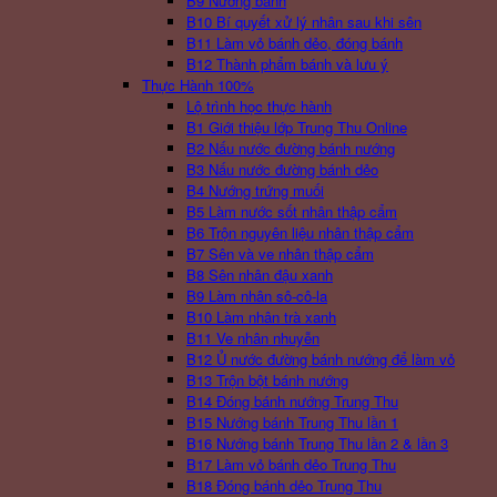
B9 Nướng bánh
B10 Bí quyết xử lý nhân sau khi sên
B11 Làm vỏ bánh dẻo, đóng bánh
B12 Thành phẩm bánh và lưu ý
Thực Hành 100%
Lộ trình học thực hành
B1 Giới thiệu lớp Trung Thu Online
B2 Nấu nước đường bánh nướng
B3 Nấu nước đường bánh dẻo
B4 Nướng trứng muối
B5 Làm nước sốt nhân thập cẩm
B6 Trộn nguyên liệu nhân thập cẩm
B7 Sên và ve nhân thập cẩm
B8 Sên nhân đậu xanh
B9 Làm nhân sô-cô-la
B10 Làm nhân trà xanh
B11 Ve nhân nhuyễn
B12 Ủ nước đường bánh nướng để làm vỏ
B13 Trộn bột bánh nướng
B14 Đóng bánh nướng Trung Thu
B15 Nướng bánh Trung Thu lần 1
B16 Nướng bánh Trung Thu lần 2 & lần 3
B17 Làm vỏ bánh dẻo Trung Thu
B18 Đóng bánh dẻo Trung Thu