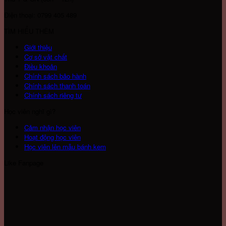
Điện thoại: 0799 405 489
TÌM HIỂU THÊM
Giới thiệu
Cơ sở vật chất
Điều khoản
Chính sách bảo hành
Chính sách thanh toán
Chính sách riêng tư
Học viên nghĩ gì?
Cảm nhận học viên
Hoạt động học viên
Học viên lên mẫu bánh kem
Like Fanpage