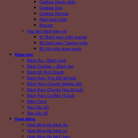
Cookies khuôn nhấn
Cookies Dừa
Cookies Romias
Ngói hạnh nhân
Biscotti
Học làm bánh kem vẽ
B1 Bánh kem chảy socola
B2 bánh kem Topping chảy
B3 Vẽ chân dung người
Khóa học
Bánh Âu – Bánh Lạnh
Bánh Cookies – Bánh Hạt
Bánh Mì Kinh Doanh
Bánh Kem Trọn Đời 60 buổi
Bánh Kem Chuyên Nghiệp 30b
Bánh Kem Chuyên Hoa 20 buổi
Bánh Kem Cơ Bản 10 buổi
Mâm Cúng
Rau Câu 4D
Rau câu 3D
Hoạt động
Hoạt động lớp bánh Âu
Hoạt động lớp bánh mì
Hoạt động lớp bánh kem