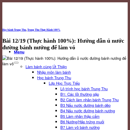
Skip
to
content
Học bánh Trung Thu
,
Trung Thu Thực Hành 100%
Bài 12/19 (Thực hành 100%): Hướng dẫn ủ nước
đường bánh nướng để làm vỏ
Menu
Làm bánh cùng Út Thiện
Nhập môn làm bánh
Học bánh Trung Thu
Lớp Học Trực Tiếp
Lộ trình học bánh Trung Thu
B1: Các lỗi thường gặp
B2 Cách làm nhân bánh Trung Thu
B3 Nấu nước đường bánh dẻo
B4 Nấu nước đường bánh nướng
B5 Làm nhân thập cẩm
B6 Nướng/Hấp trứng muối
B7 Làm vỏ bánh nướng