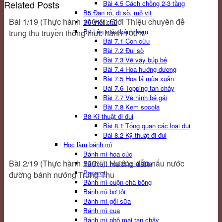
Related Posts
Bài 4.5 Cách chồng 2-3 tầng
B5 Đan rổ, đi sò, mỏ vịt
Bài 1/19 (Thực hành 100%): Giới Thiệu chuyên đề
B6 Viết chữ
B7 Lên mẫu bánh kem
trung thu truyền thông thực hành 100%
Bài 7.1 Con cừu
Bài 7.2 Đui sò
Bài 7.3 Vẽ váy búp bê
Bài 7.4 Hoa hướng dương
Bài 7.5 Hoa lá mùa xuân
Bài 7.6 Topping tan chảy
Bài 7.7 Vẽ hình bé gái
Bài 7.8 Kem socola
B8 Kĩ thuật đi đui
Bài 8.1 Tổng quan các loai đui
Bài 8.2 Kỹ thuật đi đui
Học làm bánh mì
Bánh mì hoa cúc
Bài 2/19 (Thực hành 100%): Hướng dẫn nấu nước
Bánh mì hoa cúc lá dứa
Paparoti
đường bánh nướng Trung Thu
Bành mì cuộn chà bông
Bánh mì bơ tỏi
Bánh mì gối sữa
Bánh mì cua
Bánh mì phô mai tan chảy