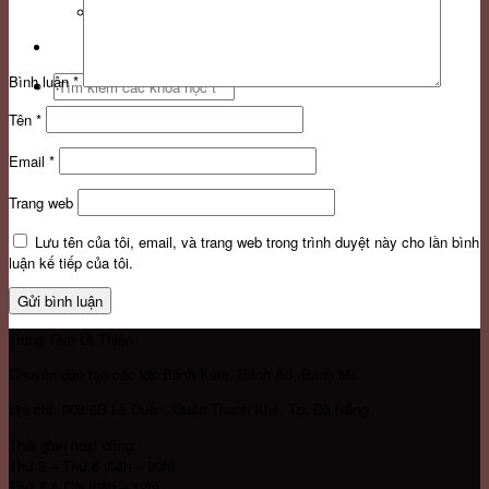
Liên hệ
Bình luận
*
Search
for:
Tên
*
Email
*
Trang web
Lưu tên của tôi, email, và trang web trong trình duyệt này cho lần bình
luận kế tiếp của tôi.
Trung Tâm Út Thiện
Chuyên đào tạo các lớp Bánh Kem, Bánh Âu, Bánh Mì.
Địa chỉ: 308/6B Lê Duẩn, Quận Thanh Khê, Tp. Đà Nẵng
Thời gian hoạt động:
Thứ 2 – Thứ 6 (08h – 20h)
Thứ 7 & CN (08h – 12h)