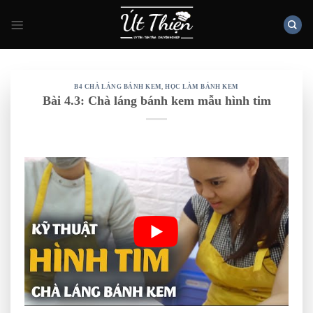
Skip
to
content
B4 CHÀ LÁNG BÁNH KEM
,
HỌC LÀM BÁNH KEM
Bài 4.3: Chà láng bánh kem mẫu hình tim