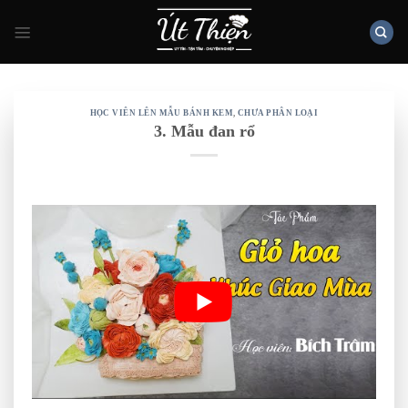
Skip
to
content
HỌC VIÊN LÊN MẪU BÁNH KEM
,
CHƯA PHÂN LOẠI
3. Mẫu đan rổ