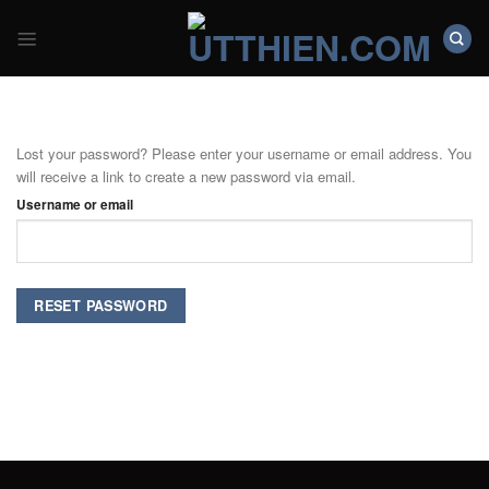
Skip
to
content
Lost your password? Please enter your username or email address. You
will receive a link to create a new password via email.
Username or email
RESET PASSWORD