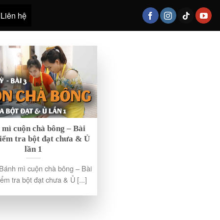
Liên hệ
 mì cuộn chà bông – Bài
iểm tra bột đạt chưa & Ủ
lần 1
 Bánh mì cuộn chà bông – Bài
iểm tra bột đạt chưa & Ủ [...]