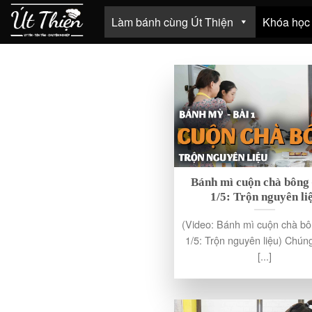
Skip
Làm bánh cùng Út Thiện
Khóa học
to
content
Bánh mì cuộn chà bông 
1/5: Trộn nguyên li
(Video: Bánh mì cuộn chà bô
1/5: Trộn nguyên liệu) Chúng
[...]