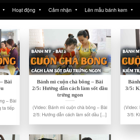
Hoạt động
Cảm nhận
Lên mẫu bánh kem
– Bài
Bánh mì cuộn chà bông – Bài
Bánh
ệu
2/5: Hướng dẫn cách làm sốt dầu
3/5: K
trứng ngon
ng – Bài
(Video: Bánh mì cuộn chà bông – Bài
(Video:
 ta tiếp
2/5: Hướng dẫn cách làm sốt dầu [...]
3/5: K