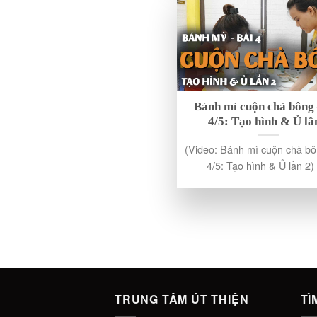
Bánh mì cuộn chà bông 
4/5: Tạo hình & Ủ lầ
(Video: Bánh mì cuộn chà bô
4/5: Tạo hình & Ủ lần 2) [
TRUNG TÂM ÚT THIỆN
TÌ