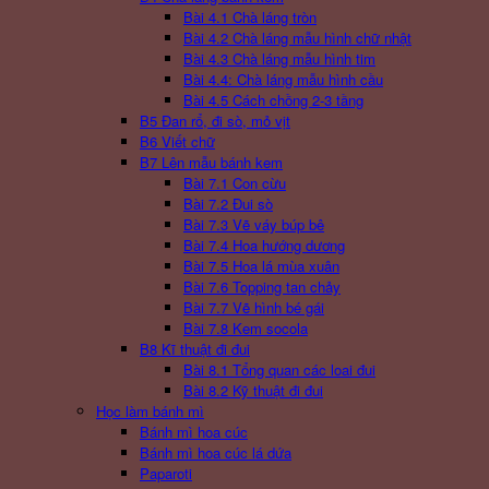
Bài 4.1 Chà láng tròn
Bài 4.2 Chà láng mẫu hình chữ nhật
Bài 4.3 Chà láng mẫu hình tim
Bài 4.4: Chà láng mẫu hình cầu
Bài 4.5 Cách chồng 2-3 tầng
B5 Đan rổ, đi sò, mỏ vịt
B6 Viết chữ
B7 Lên mẫu bánh kem
Bài 7.1 Con cừu
Bài 7.2 Đui sò
Bài 7.3 Vẽ váy búp bê
Bài 7.4 Hoa hướng dương
Bài 7.5 Hoa lá mùa xuân
Bài 7.6 Topping tan chảy
Bài 7.7 Vẽ hình bé gái
Bài 7.8 Kem socola
B8 Kĩ thuật đi đui
Bài 8.1 Tổng quan các loai đui
Bài 8.2 Kỹ thuật đi đui
Học làm bánh mì
Bánh mì hoa cúc
Bánh mì hoa cúc lá dứa
Paparoti