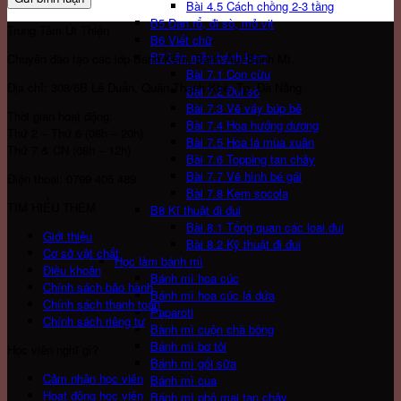
Bài 4.5 Cách chồng 2-3 tầng
B5 Đan rổ, đi sò, mỏ vịt
Trung Tâm Út Thiện
B6 Viết chữ
B7 Lên mẫu bánh kem
Chuyên đào tạo các lớp Bánh Kem, Bánh Âu, Bánh Mì.
Bài 7.1 Con cừu
Địa chỉ: 308/6B Lê Duẩn, Quận Thanh Khê, Tp. Đà Nẵng
Bài 7.2 Đui sò
Bài 7.3 Vẽ váy búp bê
Thời gian hoạt động:
Bài 7.4 Hoa hướng dương
Thứ 2 – Thứ 6 (08h – 20h)
Bài 7.5 Hoa lá mùa xuân
Thứ 7 & CN (08h – 12h)
Bài 7.6 Topping tan chảy
Bài 7.7 Vẽ hình bé gái
Điện thoại: 0799 405 489
Bài 7.8 Kem socola
TÌM HIỂU THÊM
B8 Kĩ thuật đi đui
Bài 8.1 Tổng quan các loai đui
Giới thiệu
Bài 8.2 Kỹ thuật đi đui
Cơ sở vật chất
Học làm bánh mì
Điều khoản
Bánh mì hoa cúc
Chính sách bảo hành
Bánh mì hoa cúc lá dứa
Chính sách thanh toán
Paparoti
Chính sách riêng tư
Bành mì cuộn chà bông
Bánh mì bơ tỏi
Học viên nghĩ gì?
Bánh mì gối sữa
Cảm nhận học viên
Bánh mì cua
Hoạt động học viên
Bánh mì phô mai tan chảy