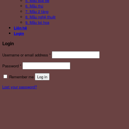
5. Mẫu búp bê
6. Mẫu thú
7. Mẫu 2 tầng
8. Mẫu nghệ thuật
9. Mẫu bó hoa
Liên hệ
Login
Login
Username or email address
*
Password
*
Remember me
Log in
Lost your password?