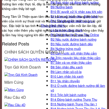
B8 Bao nhân và đóng bánh nướng
trường làm việc thực tế, đây là tiền đề giúp học viên sau khi ra trường
B9 Nướng bánh
không cảm thấy bỡ ngỡ.
B10 Bí quyết xử lý nhân sau khi sên
B11 Làm vỏ bánh dẻo, đóng bánh
Trung Tâm Út Thiện quan tâm đầu tư với mong muốn mang đến cho học
B12 Thành phẩm bánh và lưu ý
viên của mình sự thoái mái và tiếp thu bài giảng tốt nhất trong các giờ
Thực Hành 100%
học. Đặc biệt là tạo tinh thần hứng thú cho học viên mỗi lần lên lớp, để
Lộ trình học thực hành
các học viên thêm yêu nghề nghiệp của mình cũng như không cảm thấy
B1 Giới thiệu lớp Trung Thu Online
lạ lẫm hay lóng ngóng khi đến thực tập hoặc làm việc sau này.
B2 Nấu nước đường bánh nướng
Related Posts
B3 Nấu nước đường bánh dẻo
B4 Nướng trứng muối
CHÍNH SÁCH QUYỀN RIÊNG TƯ
B5 Làm nước sốt nhân thập cẩm
B6 Trộn nguyên liệu nhân thập cẩm
B7 Sên và ve nhân thập cẩm
Trọn Gói Kinh Doanh
B8 Sên nhân đậu xanh
B9 Làm nhân sô-cô-la
B10 Làm nhân trà xanh
B11 Ve nhân nhuyễn
Mâm Cúng
B12 Ủ nước đường bánh nướng để làm
vỏ
B13 Trộn bột bánh nướng
Rau Câu 4D
B14 Đóng bánh nướng Trung Thu
B15 Nướng bánh Trung Thu lần 1
B16 Nướng bánh Trung Thu lần 2 & lần