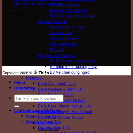
Học viên lên mẫu bánh kem
Bánh mì cuộn lên
Bánh mi phô mai mini
Like Fanpage
Bánh mì hoa cúc sô-cô-la
Học làm bánh âu
Cookies khuôn nhấn
Cookies Dừa
Cookies Romias
Ngói hạnh nhân
Biscotti
Học làm bánh kem vẽ
B1 Bánh kem chảy socola
B2 bánh kem Topping chảy
B3 Vẽ chân dung người
Copyright 2026 ©
Út Thiện
Khóa học
Menu
Bánh Âu – Bánh Lạnh
Categories
Bánh Cookies – Bánh Hạt
Bánh Mì Kinh Doanh
Search
Bánh Kem Trọn Đời 60 buổi
for:
Bánh Kem Chuyên Nghiệp 30b
Làm bánh cùng Út Thiện
Bánh Kem Chuyên Hoa 20 buổi
Nhập môn làm bánh
Bánh Kem Cơ Bản 10 buổi
Học bánh Trung Thu
Mâm Cúng
Lớp Học Trực Tiếp
Rau Câu 4D
Lộ trình học bánh Trung Thu