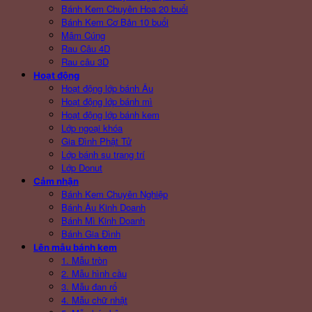
Bánh Kem Chuyên Hoa 20 buổi
Bánh Kem Cơ Bản 10 buổi
Mâm Cúng
Rau Câu 4D
Rau câu 3D
Hoạt động
Hoạt động lớp bánh Âu
Hoạt động lớp bánh mì
Hoạt động lớp bánh kem
Lớp ngoại khóa
Gia Đình Phật Tử
Lớp bánh su trang trí
Lớp Donut
Cảm nhận
Bánh Kem Chuyên Nghiệp
Bánh Âu Kinh Doanh
Bánh Mì Kinh Doanh
Bánh Gia Đình
Lên mẫu bánh kem
1. Mẫu tròn
2. Mẫu hình cầu
3. Mẫu đan rổ
4. Mẫu chữ nhật