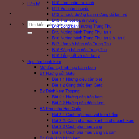
B10 Làm nhân trà xanh
Liên hệ
B11 Ve nhân nhuyễn
B12 Ủ nước đường bánh nướng để làm vỏ
B13 Trộn bột bánh nướng
Search
B14 Đóng bánh nướng Trung Thu
for:
B15 Nướng bánh Trung Thu lần 1
B16 Nướng bánh Trung Thu lần 2 & lần 3
B17 Làm vỏ bánh dẻo Trung Thu
B18 Đóng bánh dẻo Trung Thu
B19 Tổng kết và các lưu ý
Học làm bánh kem
Mở đầu: Lộ trình học bánh kem
B1 Nướng cốt Gato
Bài 1.1 Những điều cần biết
Bài 1.2 Công thức làm Gato
B2 Đánh kem Topping
Bài 2.1 Hướng dẫn trộn kem
Bài 2.2 Hướng dẫn đánh kem
B3 Pha màu Hàn Quốc
Bài 3.1 Cách trộn màu với kem trắng
Bài 3.2: Cách pha màu xanh lá cho bánh kem
Bài 3.3 Cách pha màu vàng
Bài 3.4 Cách pha màu vàng và cam
B4 Chà láng bánh kem