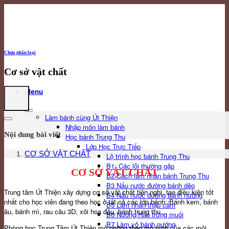
Skip
to
content
Chưa phân loại
Cơ sở vật chất
Menu
Làm bánh cùng Út Thiện
Nhập môn làm bánh
Nội dung bài viết
Học bánh Trung Thu
Lớp Học Trực Tiếp
CƠ SỞ VẬT CHẤT
Lộ trình học bánh Trung Thu
B1: Các lỗi thường gặp
CƠ SỞ VẬT CHẤT
B2 Cách làm nhân bánh Trung Thu
B3 Nấu nước đường bánh dẻo
Trung tâm Út Thiện xây dựng cơ sở vật chất tiện nghi, tạo điều kiện tốt
B4 Nấu nước đường bánh nướng
nhất cho học viên đang theo học ở tất cả các lớp bánh: Bánh kem, bánh
B5 Làm nhân thập cẩm
âu, bánh mì, rau câu 3D, xôi hoa đậu, bánh trung thu…
B6 Nướng/Hấp trứng muối
B7 Làm vỏ bánh nướng
Phòng học Trung Tâm Út Thiện mô phỏng theo mô hình của các môi