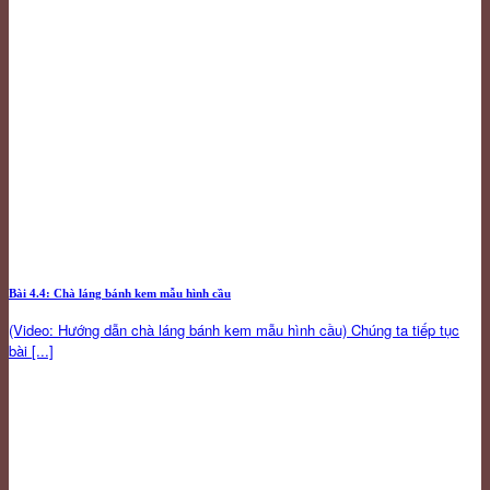
Bài 4.4: Chà láng bánh kem mẫu hình cầu
(Video: Hướng dẫn chà láng bánh kem mẫu hình cầu) Chúng ta tiếp tục
bài [...]