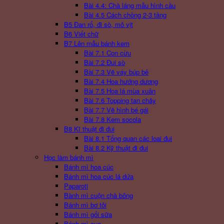
Bài 4.4: Chà láng mẫu hình cầu
Bài 4.5 Cách chồng 2-3 tầng
B5 Đan rổ, đi sò, mỏ vịt
B6 Viết chữ
B7 Lên mẫu bánh kem
Bài 7.1 Con cừu
Bài 7.2 Đui sò
Bài 7.3 Vẽ váy búp bê
Bài 7.4 Hoa hướng dương
Bài 7.5 Hoa lá mùa xuân
Bài 7.6 Topping tan chảy
Bài 7.7 Vẽ hình bé gái
Bài 7.8 Kem socola
B8 Kĩ thuật đi đui
Bài 8.1 Tổng quan các loai đui
Bài 8.2 Kỹ thuật đi đui
Học làm bánh mì
Bánh mì hoa cúc
Bánh mì hoa cúc lá dứa
Paparoti
Bành mì cuộn chà bông
Bánh mì bơ tỏi
Bánh mì gối sữa
Bánh mì cua