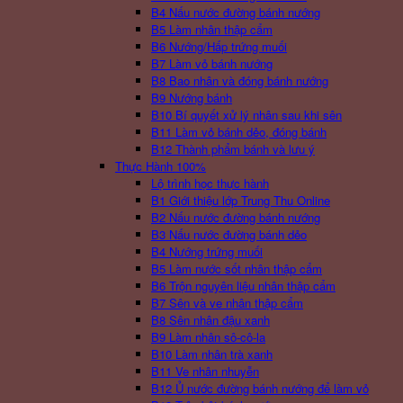
B4 Nấu nước đường bánh nướng
B5 Làm nhân thập cẩm
B6 Nướng/Hấp trứng muối
B7 Làm vỏ bánh nướng
B8 Bao nhân và đóng bánh nướng
B9 Nướng bánh
B10 Bí quyết xử lý nhân sau khi sên
B11 Làm vỏ bánh dẻo, đóng bánh
B12 Thành phẩm bánh và lưu ý
Thực Hành 100%
Lộ trình học thực hành
B1 Giới thiệu lớp Trung Thu Online
B2 Nấu nước đường bánh nướng
B3 Nấu nước đường bánh dẻo
B4 Nướng trứng muối
B5 Làm nước sốt nhân thập cẩm
B6 Trộn nguyên liệu nhân thập cẩm
B7 Sên và ve nhân thập cẩm
B8 Sên nhân đậu xanh
B9 Làm nhân sô-cô-la
B10 Làm nhân trà xanh
B11 Ve nhân nhuyễn
B12 Ủ nước đường bánh nướng để làm vỏ