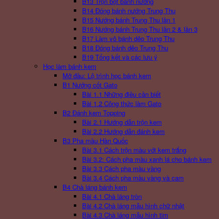
B13 Trộn bột bánh nướng
B14 Đóng bánh nướng Trung Thu
B15 Nướng bánh Trung Thu lần 1
B16 Nướng bánh Trung Thu lần 2 & lần 3
B17 Làm vỏ bánh dẻo Trung Thu
B18 Đóng bánh dẻo Trung Thu
B19 Tổng kết và các lưu ý
Học làm bánh kem
Mở đầu: Lộ trình học bánh kem
B1 Nướng cốt Gato
Bài 1.1 Những điều cần biết
Bài 1.2 Công thức làm Gato
B2 Đánh kem Topping
Bài 2.1 Hướng dẫn trộn kem
Bài 2.2 Hướng dẫn đánh kem
B3 Pha màu Hàn Quốc
Bài 3.1 Cách trộn màu với kem trắng
Bài 3.2: Cách pha màu xanh lá cho bánh kem
Bài 3.3 Cách pha màu vàng
Bài 3.4 Cách pha màu vàng và cam
B4 Chà láng bánh kem
Bài 4.1 Chà láng tròn
Bài 4.2 Chà láng mẫu hình chữ nhật
Bài 4.3 Chà láng mẫu hình tim