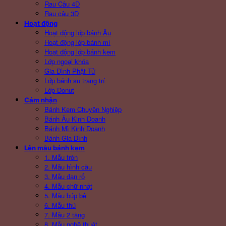
Rau Câu 4D
Rau câu 3D
Hoạt động
Hoạt động lớp bánh Âu
Hoạt động lớp bánh mì
Hoạt động lớp bánh kem
Lớp ngoại khóa
Gia Đình Phật Tử
Lớp bánh su trang trí
Lớp Donut
Cảm nhận
Bánh Kem Chuyên Nghiệp
Bánh Âu Kinh Doanh
Bánh Mì Kinh Doanh
Bánh Gia Đình
Lên mẫu bánh kem
1. Mẫu tròn
2. Mẫu hình cầu
3. Mẫu đan rổ
4. Mẫu chữ nhật
5. Mẫu búp bê
6. Mẫu thú
7. Mẫu 2 tầng
8. Mẫu nghệ thuật