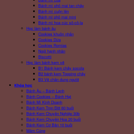
Bánh mì phô mai tan chảy
Bánh mì cuộn lên
Bánh mi phô mai mini
Bánh mì hoa cúc sô-cô-la
Học làm bánh âu
Cookies khuôn nhấn
Cookies Dừa
Cookies Romias
Ngói hạnh nhân
Biscotti
Học làm bánh kem vẽ
B1 Bánh kem chảy socola
B2 bánh kem Topping chảy
B3 Vẽ chân dung người
Khóa học
Bánh Âu – Bánh Lạnh
Bánh Cookies – Bánh Hạt
Bánh Mì Kinh Doanh
Bánh Kem Trọn Đời 60 buổi
Bánh Kem Chuyên Nghiệp 30b
Bánh Kem Chuyên Hoa 20 buổi
Bánh Kem Cơ Bản 10 buổi
Mâm Cúng