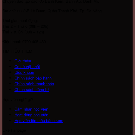
Chuyên đào tạo các lớp Bánh Kem, Bánh Âu, Bánh Mì.
Địa chỉ: 308/6B Lê Duẩn, Quận Thanh Khê, Tp. Đà Nẵng
Thời gian hoạt động:
Thứ 2 – Thứ 6 (08h – 20h)
Thứ 7 & CN (08h – 12h)
Điện thoại: 0799 405 489
TÌM HIỂU THÊM
Giới thiệu
Cơ sở vật chất
Điều khoản
Chính sách bảo hành
Chính sách thanh toán
Chính sách riêng tư
Học viên nghĩ gì?
Cảm nhận học viên
Hoạt động học viên
Học viên lên mẫu bánh kem
Like Fanpage