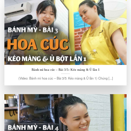
Bánh mì hoa cúc – Bài 3/5: Kéo màng & Ủ lần 1
(Video: Bánh mì hoa cúc – Bài 3/5: Kéo màng & Ủ lần 1) Chúng [...]