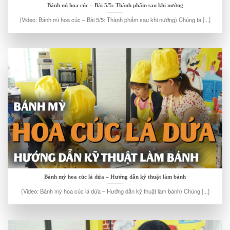
Bánh mì hoa cúc – Bài 5/5: Thành phẩm sau khi nướng
(Video: Bánh mì hoa cúc – Bài 5/5: Thành phẩm sau khi nướng) Chúng ta [...]
Bánh mỳ hoa cúc lá dứa – Hướng dẫn kỹ thuật làm bánh
(Video: Bánh mỳ hoa cúc lá dứa – Hướng dẫn kỹ thuật làm bánh) Chúng [...]