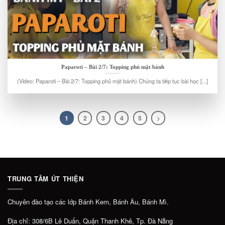
Paparoti – Bài 2/7: Topping phủ mặt bánh
(Video: Paparoti – Bài 2/7: Topping phủ mặt bánh) Chúng ta tiếp tục bài học [...]
1
2
3
4
5
TRUNG TÂM ÚT THIỆN
Chuyên đào tạo các lớp Bánh Kem, Bánh Âu, Bánh Mì.
Địa chỉ: 308/6B Lê Duẩn, Quận Thanh Khê, Tp. Đà Nẵng