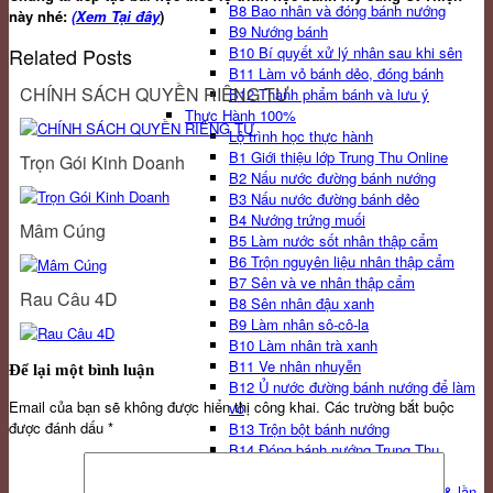
B8 Bao nhân và đóng bánh nướng
này nhé:
(Xem Tại đây
)
B9 Nướng bánh
Related Posts
B10 Bí quyết xử lý nhân sau khi sên
B11 Làm vỏ bánh dẻo, đóng bánh
CHÍNH SÁCH QUYỀN RIÊNG TƯ
B12 Thành phẩm bánh và lưu ý
Thực Hành 100%
Lộ trình học thực hành
B1 Giới thiệu lớp Trung Thu Online
Trọn Gói Kinh Doanh
B2 Nấu nước đường bánh nướng
B3 Nấu nước đường bánh dẻo
B4 Nướng trứng muối
Mâm Cúng
B5 Làm nước sốt nhân thập cẩm
B6 Trộn nguyên liệu nhân thập cẩm
B7 Sên và ve nhân thập cẩm
Rau Câu 4D
B8 Sên nhân đậu xanh
B9 Làm nhân sô-cô-la
B10 Làm nhân trà xanh
B11 Ve nhân nhuyễn
Để lại một bình luận
B12 Ủ nước đường bánh nướng để làm
Email của bạn sẽ không được hiển thị công khai.
Các trường bắt buộc
vỏ
được đánh dấu
*
B13 Trộn bột bánh nướng
B14 Đóng bánh nướng Trung Thu
B15 Nướng bánh Trung Thu lần 1
B16 Nướng bánh Trung Thu lần 2 & lần