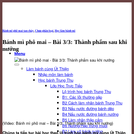
Skip
to
content
Bánh mì phô mai tan chảy
,
Chưa phân loại
,
Học làm bánh mì
Bánh mì phô mai – Bài 3/3: Thành phẩm sau khi
nướng
Menu
Làm bánh cùng Út Thiện
Nhập môn làm bánh
Học bánh Trung Thu
Lớp Học Trực Tiếp
Lộ trình học bánh Trung Thu
B1: Các lỗi thường gặp
B2 Cách làm nhân bánh Trung Thu
B3 Nấu nước đường bánh dẻo
B4 Nấu nước đường bánh nướng
B5 Làm nhân thập cẩm
(Video: Bánh mì phô mai – Bài 3/3: Thành phẩm sau khi nướng)
B6 Nướng/Hấp trứng muối
B7 Làm vỏ bánh nướng
Chúng ta tiếp tục bài học theo lộ trình học bánh mỳ cùng Út Thiện