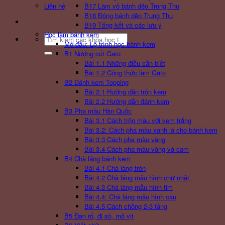
Liên hệ
B17 Làm vỏ bánh dẻo Trung Thu
B18 Đóng bánh dẻo Trung Thu
B19 Tổng kết và các lưu ý
Học làm bánh kem
Search
Mở đầu: Lộ trình học bánh kem
for:
B1 Nướng cốt Gato
Bài 1.1 Những điều cần biết
Bài 1.2 Công thức làm Gato
B2 Đánh kem Topping
Bài 2.1 Hướng dẫn trộn kem
Bài 2.2 Hướng dẫn đánh kem
B3 Pha màu Hàn Quốc
Bài 3.1 Cách trộn màu với kem trắng
Bài 3.2: Cách pha màu xanh lá cho bánh kem
Bài 3.3 Cách pha màu vàng
Bài 3.4 Cách pha màu vàng và cam
B4 Chà láng bánh kem
Bài 4.1 Chà láng tròn
Bài 4.2 Chà láng mẫu hình chữ nhật
Bài 4.3 Chà láng mẫu hình tim
Bài 4.4: Chà láng mẫu hình cầu
Bài 4.5 Cách chồng 2-3 tầng
B5 Đan rổ, đi sò, mỏ vịt