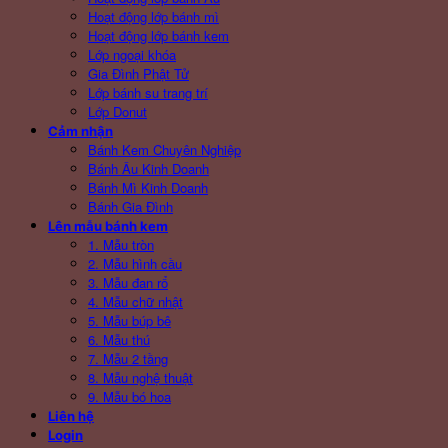
Hoạt động lớp bánh mì
Hoạt động lớp bánh kem
Lớp ngoại khóa
Gia Đình Phật Tử
Lớp bánh su trang trí
Lớp Donut
Cảm nhận
Bánh Kem Chuyên Nghiệp
Bánh Âu Kinh Doanh
Bánh Mì Kinh Doanh
Bánh Gia Đình
Lên mẫu bánh kem
1. Mẫu tròn
2. Mẫu hình cầu
3. Mẫu đan rổ
4. Mẫu chữ nhật
5. Mẫu búp bê
6. Mẫu thú
7. Mẫu 2 tầng
8. Mẫu nghệ thuật
9. Mẫu bó hoa
Liên hệ
Login