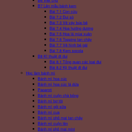
B6 Viết chữ
B7 Lên mẫu bánh kem
Bài 7.1 Con cừu
Bài 7.2 Đui sò
Bài 7.3 Vẽ váy búp bê
Bài 7.4 Hoa hướng dương
Bài 7.5 Hoa lá mùa xuân
Bài 7.6 Topping tan chảy
Bài 7.7 Vẽ hình bé gái
Bài 7.8 Kem socola
B8 Kĩ thuật đi đui
Bài 8.1 Tổng quan các loai đui
Bài 8.2 Kỹ thuật đi đui
Học làm bánh mì
Bánh mì hoa cúc
Bánh mì hoa cúc lá dứa
Paparoti
Bành mì cuộn chà bông
Bánh mì bơ tỏi
Bánh mì gối sữa
Bánh mì cua
Bánh mì phô mai tan chảy
Bánh mì cuộn lên
Bánh mi phô mai mini