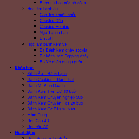
Bánh mì hoa cúc sô-cô-la
Học làm bánh âu
Cookies khuôn nhấn
Cookies Dừa
Cookies Romias
Ngói hạnh nhân
Biscotti
Học làm bánh kem vẽ
B1 Bánh kem chảy socola
B2 bánh kem Topping chảy
B3 Vẽ chân dung người
Khóa học
Bánh Âu – Bánh Lạnh
Bánh Cookies – Bánh Hạt
Bánh Mì Kinh Doanh
Bánh Kem Trọn Đời 60 buổi
Bánh Kem Chuyên Nghiệp 30b
Bánh Kem Chuyên Hoa 20 buổi
Bánh Kem Cơ Bản 10 buổi
Mâm Cúng
Rau Câu 4D
Rau câu 3D
Hoạt động
Hoạt động lớp bánh Âu