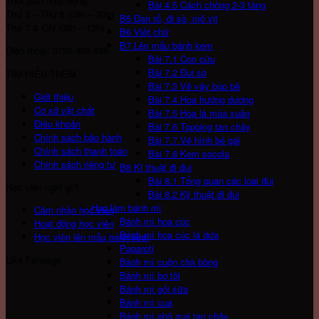
Thời gian hoạt động:
Bài 4.5 Cách chồng 2-3 tầng
Thứ 2 – Thứ 6 (08h – 20h)
B5 Đan rổ, đi sò, mỏ vịt
Thứ 7 & CN (08h – 12h)
B6 Viết chữ
B7 Lên mẫu bánh kem
Điện thoại: 0799 405 489
Bài 7.1 Con cừu
Bài 7.2 Đui sò
TÌM HIỂU THÊM
Bài 7.3 Vẽ váy búp bê
Giới thiệu
Bài 7.4 Hoa hướng dương
Cơ sở vật chất
Bài 7.5 Hoa lá mùa xuân
Điều khoản
Bài 7.6 Topping tan chảy
Chính sách bảo hành
Bài 7.7 Vẽ hình bé gái
Chính sách thanh toán
Bài 7.8 Kem socola
Chính sách riêng tư
B8 Kĩ thuật đi đui
Bài 8.1 Tổng quan các loai đui
Học viên nghĩ gì?
Bài 8.2 Kỹ thuật đi đui
Học làm bánh mì
Cảm nhận học viên
Bánh mì hoa cúc
Hoạt động học viên
Bánh mì hoa cúc lá dứa
Học viên lên mẫu bánh kem
Paparoti
Like Fanpage
Bành mì cuộn chà bông
Bánh mì bơ tỏi
Bánh mì gối sữa
Bánh mì cua
Bánh mì phô mai tan chảy