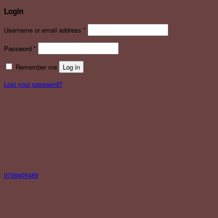
Login
Username or email address
*
Password
*
Remember me
Log in
Lost your password?
0799405489