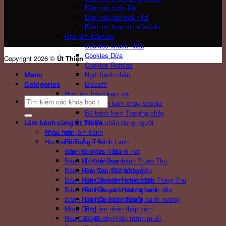
Bánh mì cuộn lên
Bánh mi phô mai mini
Bánh mì hoa cúc sô-cô-la
Học làm bánh âu
Cookies khuôn nhấn
Cookies Dừa
Copyright 2026 ©
Út Thiện
Cookies Romias
Ngói hạnh nhân
Menu
Biscotti
Categories
Học làm bánh kem vẽ
Search
B1 Bánh kem chảy socola
for:
B2 bánh kem Topping chảy
B3 Vẽ chân dung người
Làm bánh cùng Út Thiện
Khóa học
Nhập môn làm bánh
Bánh Âu – Bánh Lạnh
Học bánh Trung Thu
Bánh Cookies – Bánh Hạt
Lớp Học Trực Tiếp
Bánh Mì Kinh Doanh
Lộ trình học bánh Trung Thu
Bánh Kem Trọn Đời 60 buổi
B1: Các lỗi thường gặp
Bánh Kem Chuyên Nghiệp 30b
B2 Cách làm nhân bánh Trung Thu
Bánh Kem Chuyên Hoa 20 buổi
B3 Nấu nước đường bánh dẻo
Bánh Kem Cơ Bản 10 buổi
B4 Nấu nước đường bánh nướng
Mâm Cúng
B5 Làm nhân thập cẩm
Rau Câu 4D
B6 Nướng/Hấp trứng muối