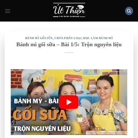
Skip
to
content
BÁNH MÌ GỐI SỮA
,
CHƯA PHÂN LOẠI
,
HỌC LÀM BÁNH MÌ
Bánh mì gối sữa – Bài 1/5: Trộn nguyên liệu