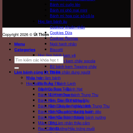
Bánh mì cuộn lên
Bánh mi phô mai mini
Bánh mì hoa cúc sô-cô-la
Học làm bánh âu
Cookies khuôn nhấn
Cookies Dừa
Copyright 2026 ©
Út Thiện
Cookies Romias
Ngói hạnh nhân
Menu
Biscotti
Categories
Học làm bánh kem vẽ
Search
B1 Bánh kem chảy socola
for:
B2 bánh kem Topping chảy
B3 Vẽ chân dung người
Làm bánh cùng Út Thiện
Khóa học
Nhập môn làm bánh
Bánh Âu – Bánh Lạnh
Học bánh Trung Thu
Bánh Cookies – Bánh Hạt
Lớp Học Trực Tiếp
Bánh Mì Kinh Doanh
Lộ trình học bánh Trung Thu
Bánh Kem Trọn Đời 60 buổi
B1: Các lỗi thường gặp
Bánh Kem Chuyên Nghiệp 30b
B2 Cách làm nhân bánh Trung Thu
Bánh Kem Chuyên Hoa 20 buổi
B3 Nấu nước đường bánh dẻo
Bánh Kem Cơ Bản 10 buổi
B4 Nấu nước đường bánh nướng
Mâm Cúng
B5 Làm nhân thập cẩm
Rau Câu 4D
B6 Nướng/Hấp trứng muối