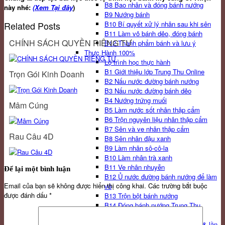
B8 Bao nhân và đóng bánh nướng
này nhé:
(Xem Tại đây
)
B9 Nướng bánh
Related Posts
B10 Bí quyết xử lý nhân sau khi sên
B11 Làm vỏ bánh dẻo, đóng bánh
CHÍNH SÁCH QUYỀN RIÊNG TƯ
B12 Thành phẩm bánh và lưu ý
Thực Hành 100%
Lộ trình học thực hành
B1 Giới thiệu lớp Trung Thu Online
Trọn Gói Kinh Doanh
B2 Nấu nước đường bánh nướng
B3 Nấu nước đường bánh dẻo
B4 Nướng trứng muối
Mâm Cúng
B5 Làm nước sốt nhân thập cẩm
B6 Trộn nguyên liệu nhân thập cẩm
B7 Sên và ve nhân thập cẩm
Rau Câu 4D
B8 Sên nhân đậu xanh
B9 Làm nhân sô-cô-la
B10 Làm nhân trà xanh
B11 Ve nhân nhuyễn
Để lại một bình luận
B12 Ủ nước đường bánh nướng để làm
Email của bạn sẽ không được hiển thị công khai.
Các trường bắt buộc
vỏ
được đánh dấu
*
B13 Trộn bột bánh nướng
B14 Đóng bánh nướng Trung Thu
B15 Nướng bánh Trung Thu lần 1
B16 Nướng bánh Trung Thu lần 2 & lần