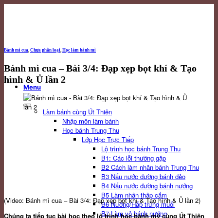
Skip
to
content
Bánh mì cua
,
Chưa phân loại
,
Học làm bánh mì
Bánh mì cua – Bài 3/4: Đạp xẹp bọt khí & Tạo
hình & Ủ lần 2
Menu
Làm bánh cùng Út Thiện
Nhập môn làm bánh
Học bánh Trung Thu
Lớp Học Trực Tiếp
Lộ trình học bánh Trung Thu
B1: Các lỗi thường gặp
B2 Cách làm nhân bánh Trung Thu
B3 Nấu nước đường bánh dẻo
B4 Nấu nước đường bánh nướng
B5 Làm nhân thập cẩm
(Video: Bánh mì cua – Bài 3/4: Đạp xẹp bọt khí & Tạo hình & Ủ lần 2)
B6 Nướng/Hấp trứng muối
B7 Làm vỏ bánh nướng
Chúng ta tiếp tục bài học theo lộ trình học bánh mỳ cùng Út Thiện