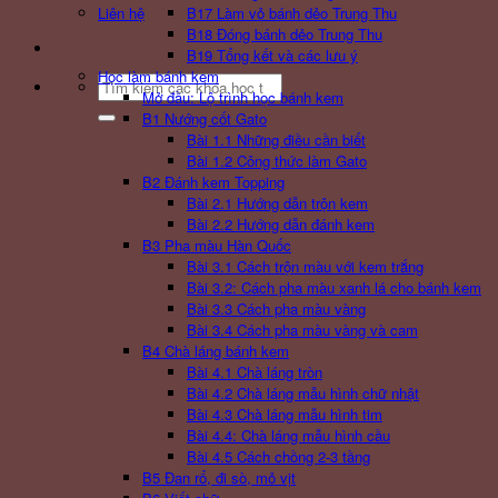
Liên hệ
B17 Làm vỏ bánh dẻo Trung Thu
B18 Đóng bánh dẻo Trung Thu
B19 Tổng kết và các lưu ý
Học làm bánh kem
Search
Mở đầu: Lộ trình học bánh kem
for:
B1 Nướng cốt Gato
Bài 1.1 Những điều cần biết
Bài 1.2 Công thức làm Gato
B2 Đánh kem Topping
Bài 2.1 Hướng dẫn trộn kem
Bài 2.2 Hướng dẫn đánh kem
B3 Pha màu Hàn Quốc
Bài 3.1 Cách trộn màu với kem trắng
Bài 3.2: Cách pha màu xanh lá cho bánh kem
Bài 3.3 Cách pha màu vàng
Bài 3.4 Cách pha màu vàng và cam
B4 Chà láng bánh kem
Bài 4.1 Chà láng tròn
Bài 4.2 Chà láng mẫu hình chữ nhật
Bài 4.3 Chà láng mẫu hình tim
Bài 4.4: Chà láng mẫu hình cầu
Bài 4.5 Cách chồng 2-3 tầng
B5 Đan rổ, đi sò, mỏ vịt