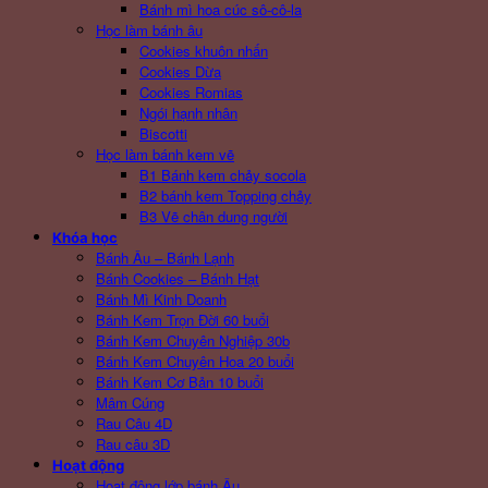
Bánh mì hoa cúc sô-cô-la
Học làm bánh âu
Cookies khuôn nhấn
Cookies Dừa
Cookies Romias
Ngói hạnh nhân
Biscotti
Học làm bánh kem vẽ
B1 Bánh kem chảy socola
B2 bánh kem Topping chảy
B3 Vẽ chân dung người
Khóa học
Bánh Âu – Bánh Lạnh
Bánh Cookies – Bánh Hạt
Bánh Mì Kinh Doanh
Bánh Kem Trọn Đời 60 buổi
Bánh Kem Chuyên Nghiệp 30b
Bánh Kem Chuyên Hoa 20 buổi
Bánh Kem Cơ Bản 10 buổi
Mâm Cúng
Rau Câu 4D
Rau câu 3D
Hoạt động
Hoạt động lớp bánh Âu