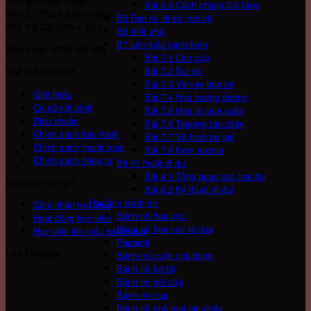
Thời gian hoạt động:
Bài 4.5 Cách chồng 2-3 tầng
Thứ 2 – Thứ 6 (08h – 20h)
B5 Đan rổ, đi sò, mỏ vịt
Thứ 7 & CN (08h – 12h)
B6 Viết chữ
B7 Lên mẫu bánh kem
Điện thoại: 0799 405 489
Bài 7.1 Con cừu
Bài 7.2 Đui sò
TÌM HIỂU THÊM
Bài 7.3 Vẽ váy búp bê
Giới thiệu
Bài 7.4 Hoa hướng dương
Cơ sở vật chất
Bài 7.5 Hoa lá mùa xuân
Điều khoản
Bài 7.6 Topping tan chảy
Chính sách bảo hành
Bài 7.7 Vẽ hình bé gái
Chính sách thanh toán
Bài 7.8 Kem socola
Chính sách riêng tư
B8 Kĩ thuật đi đui
Bài 8.1 Tổng quan các loai đui
Học viên nghĩ gì?
Bài 8.2 Kỹ thuật đi đui
Học làm bánh mì
Cảm nhận học viên
Bánh mì hoa cúc
Hoạt động học viên
Bánh mì hoa cúc lá dứa
Học viên lên mẫu bánh kem
Paparoti
Like Fanpage
Bành mì cuộn chà bông
Bánh mì bơ tỏi
Bánh mì gối sữa
Bánh mì cua
Bánh mì phô mai tan chảy