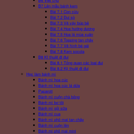
B6 Viết chữ
B7 Lên mẫu bánh kem
Bài 7.1 Con cừu
Bài 7.2 Đui sò
Bài 7.3 Vẽ váy búp bê
Bài 7.4 Hoa hướng dương
Bài 7.5 Hoa lá mùa xuân
Bài 7.6 Topping tan chảy
Bài 7.7 Vẽ hình bé gái
Bài 7.8 Kem socola
B8 Kĩ thuật đi đui
Bài 8.1 Tổng quan các loai đui
Bài 8.2 Kỹ thuật đi đui
Học làm bánh mì
Bánh mì hoa cúc
Bánh mì hoa cúc lá dứa
Paparoti
Bành mì cuộn chà bông
Bánh mì bơ tỏi
Bánh mì gối sữa
Bánh mì cua
Bánh mì phô mai tan chảy
Bánh mì cuộn lên
Bánh mi phô mai mini