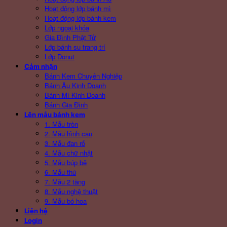
Hoạt động lớp bánh mì
Hoạt động lớp bánh kem
Lớp ngoại khóa
Gia Đình Phật Tử
Lớp bánh su trang trí
Lớp Donut
Cảm nhận
Bánh Kem Chuyên Nghiệp
Bánh Âu Kinh Doanh
Bánh Mì Kinh Doanh
Bánh Gia Đình
Lên mẫu bánh kem
1. Mẫu tròn
2. Mẫu hình cầu
3. Mẫu đan rổ
4. Mẫu chữ nhật
5. Mẫu búp bê
6. Mẫu thú
7. Mẫu 2 tầng
8. Mẫu nghệ thuật
9. Mẫu bó hoa
Liên hệ
Login