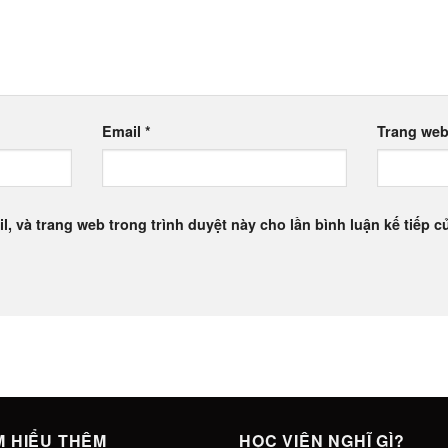
Email
*
Trang we
l, và trang web trong trình duyệt này cho lần bình luận kế tiếp củ
M HIỂU THÊM
HỌC VIÊN NGHĨ GÌ?