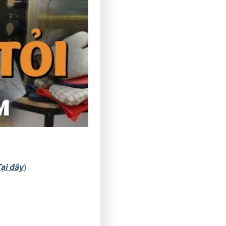
ại đây
)