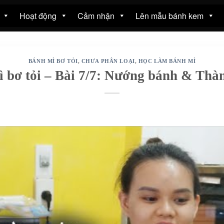
Hoạt động
Cảm nhận
Lên mẫu bánh kem
BÁNH MÌ BƠ TỎI
,
CHƯA PHÂN LOẠI
,
HỌC LÀM BÁNH MÌ
 bơ tỏi – Bài 7/7: Nướng bánh & Th