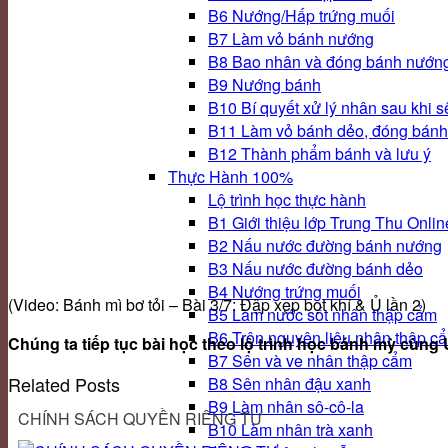
B6 Nướng/Hấp trứng muối
B7 Làm vỏ bánh nướng
B8 Bao nhân và đóng bánh nướn
B9 Nướng bánh
B10 Bí quyết xử lý nhân sau khi s
B11 Làm vỏ bánh dẻo, đóng bánh
B12 Thành phẩm bánh và lưu ý
Thực Hành 100%
Lộ trình học thực hành
B1 Giới thiệu lớp Trung Thu Onlin
B2 Nấu nước đường bánh nướng
B3 Nấu nước đường bánh dẻo
B4 Nướng trứng muối
(Video: Bánh mì bơ tỏi – Bài 3/7: Đập xẹp bọt khí & Ủ lần 2)
B5 Làm nước sốt nhân thập cẩm
B6 Trộn nguyên liệu nhân thập c
Chúng ta tiếp tục bài học theo lộ trình học bánh mỳ cùng
B7 Sên và ve nhân thập cẩm
Related Posts
B8 Sên nhân đậu xanh
B9 Làm nhân sô-cô-la
CHÍNH SÁCH QUYỀN RIÊNG TƯ
B10 Làm nhân trà xanh