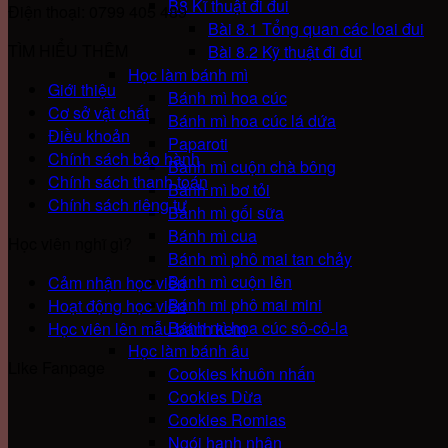
B8 Kĩ thuật đi đui
Điện thoại: 0799 405 489
Bài 8.1 Tổng quan các loai đui
TÌM HIỂU THÊM
Bài 8.2 Kỹ thuật đi đui
Học làm bánh mì
Giới thiệu
Bánh mì hoa cúc
Cơ sở vật chất
Bánh mì hoa cúc lá dứa
Điều khoản
Paparoti
Chính sách bảo hành
Bành mì cuộn chà bông
Chính sách thanh toán
Bánh mì bơ tỏi
Chính sách riêng tư
Bánh mì gối sữa
Bánh mì cua
Học viên nghĩ gì?
Bánh mì phô mai tan chảy
Bánh mì cuộn lên
Cảm nhận học viên
Bánh mi phô mai mini
Hoạt động học viên
Bánh mì hoa cúc sô-cô-la
Học viên lên mẫu bánh kem
Học làm bánh âu
Like Fanpage
Cookies khuôn nhấn
Cookies Dừa
Cookies Romias
Ngói hạnh nhân