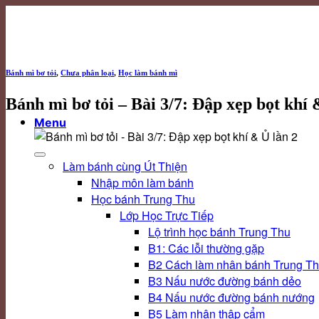
Skip
to
content
Bánh mì bơ tỏi
,
Chưa phân loại
,
Học làm bánh mì
Bánh mì bơ tỏi – Bài 3/7: Đập xẹp bọt khí 
Menu
Làm bánh cùng Út Thiện
Nhập môn làm bánh
Học bánh Trung Thu
Lớp Học Trực Tiếp
Lộ trình học bánh Trung Thu
B1: Các lỗi thường gặp
B2 Cách làm nhân bánh Trung T
B3 Nấu nước đường bánh dẻo
B4 Nấu nước đường bánh nướng
B5 Làm nhân thập cẩm