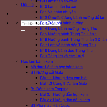
B9 Làm nhân sô-cô-la
Liên hệ
B10 Làm nhân trà xanh
B11 Ve nhân nhuyễn
B12 Ủ nước đường bánh nướng để làm
B13 Trộn bột bánh nướng
Search
B14 Đóng bánh nướng Trung Thu
for:
B15 Nướng bánh Trung Thu lần 1
B16 Nướng bánh Trung Thu lần 2 & lần
B17 Làm vỏ bánh dẻo Trung Thu
B18 Đóng bánh dẻo Trung Thu
B19 Tổng kết và các lưu ý
Học làm bánh kem
Mở đầu: Lộ trình học bánh kem
B1 Nướng cốt Gato
Bài 1.1 Những điều cần biết
Bài 1.2 Công thức làm Gato
B2 Đánh kem Topping
Bài 2.1 Hướng dẫn trộn kem
Bài 2.2 Hướng dẫn đánh kem
B3 Pha màu Hàn Quốc