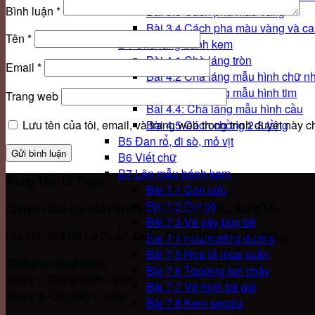
Bình luận
*
Bài 3.3 Cách pha màu vàng
Bài 3.4 Cách pha màu vàng và c
Tên
*
B4 Chà láng bánh kem
Bài 4.1 Chà láng tròn
Email
*
Bài 4.2 Chà láng mẫu hình chữ nh
Bài 4.3 Chà láng mẫu hình tim
Trang web
Bài 4.4: Chà láng mẫu hình cầu
Lưu tên của tôi, email, và trang web trong trình duyệt này ch
Bài 4.5 Cách chồng 2-3 tầng
B5 Đan rổ, đi sò, mỏ vịt
B6 Viết chữ
B7 Lên mẫu bánh kem
Trung Tâm Út Thiện
Bài 7.1 Con cừu
Bài 7.2 Đui sò
Chuyên đào tạo các lớp Bánh Kem, Bánh Âu, Bánh Mì.
Bài 7.3 Vẽ váy búp bê
Địa chỉ: 308/6B Lê Duẩn, Quận Thanh Khê, Tp. Đà Nẵng
Bài 7.4 Hoa hướng dương
Bài 7.5 Hoa lá mùa xuân
Thời gian hoạt động:
Bài 7.6 Topping tan chảy
Thứ 2 – Thứ 6 (08h – 20h)
Bài 7.7 Vẽ hình bé gái
Thứ 7 & CN (08h – 12h)
Bài 7.8 Kem socola