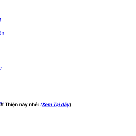
g
ên
e
ẩm
 Út Thiện này nhé:
(Xem Tại đây
)