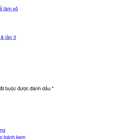
ể làm vỏ
& lần 3
bắt buộc được đánh dấu
*
ắng
ho bánh kem