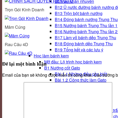
B11 Ve nhân nhuyễn
B12 Ủ nước đường bánh nướng đ
Trọn Gói Kinh Doanh
B13 Trộn bột bánh nướng
B14 Đóng bánh nướng Trung Thu
B15 Nướng bánh Trung Thu lần 1
Mâm Cúng
B16 Nướng bánh Trung Thu lần 2 
B17 Làm vỏ bánh dẻo Trung Thu
B18 Đóng bánh dẻo Trung Thu
Rau Câu 4D
B19 Tổng kết và các lưu ý
Học làm bánh kem
Mở đầu: Lộ trình học bánh kem
Để lại một bình luận
B1 Nướng cốt Gato
Bài 1.1 Những điều cần biết
Email của bạn sẽ không được hiển thị công khai.
Các trường 
Bài 1.2 Công thức làm Gato
B2 Đánh kem Topping
Bài 2.1 Hướng dẫn trộn kem
Bài 2.2 Hướng dẫn đánh kem
B3 Pha màu Hàn Quốc
Bài 3.1 Cách trộn màu với kem tr
Bài 3.2: Cách pha màu xanh lá c