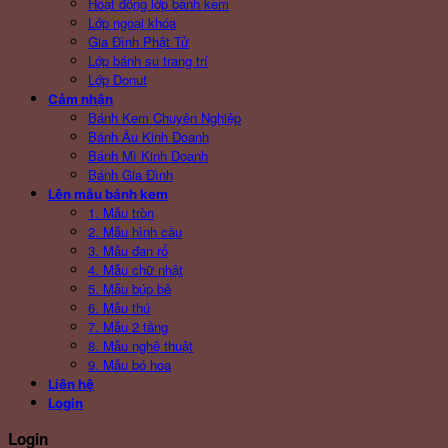
Hoạt động lớp bánh kem
Lớp ngoại khóa
Gia Đình Phật Tử
Lớp bánh su trang trí
Lớp Donut
Cảm nhận
Bánh Kem Chuyên Nghiệp
Bánh Âu Kinh Doanh
Bánh Mì Kinh Doanh
Bánh Gia Đình
Lên mẫu bánh kem
1. Mẫu tròn
2. Mẫu hình cầu
3. Mẫu đan rổ
4. Mẫu chữ nhật
5. Mẫu búp bê
6. Mẫu thú
7. Mẫu 2 tầng
8. Mẫu nghệ thuật
9. Mẫu bó hoa
Liên hệ
Login
Login