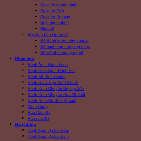
Cookies khuôn nhấn
Cookies Dừa
Cookies Romias
Ngói hạnh nhân
Biscotti
Học làm bánh kem vẽ
B1 Bánh kem chảy socola
B2 bánh kem Topping chảy
B3 Vẽ chân dung người
Khóa học
Bánh Âu – Bánh Lạnh
Bánh Cookies – Bánh Hạt
Bánh Mì Kinh Doanh
Bánh Kem Trọn Đời 60 buổi
Bánh Kem Chuyên Nghiệp 30b
Bánh Kem Chuyên Hoa 20 buổi
Bánh Kem Cơ Bản 10 buổi
Mâm Cúng
Rau Câu 4D
Rau câu 3D
Hoạt động
Hoạt động lớp bánh Âu
Hoạt động lớp bánh mì