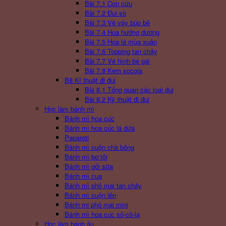
Bài 7.1 Con cừu
Bài 7.2 Đui sò
Bài 7.3 Vẽ váy búp bê
Bài 7.4 Hoa hướng dương
Bài 7.5 Hoa lá mùa xuân
Bài 7.6 Topping tan chảy
Bài 7.7 Vẽ hình bé gái
Bài 7.8 Kem socola
B8 Kĩ thuật đi đui
Bài 8.1 Tổng quan các loai đui
Bài 8.2 Kỹ thuật đi đui
Học làm bánh mì
Bánh mì hoa cúc
Bánh mì hoa cúc lá dứa
Paparoti
Bành mì cuộn chà bông
Bánh mì bơ tỏi
Bánh mì gối sữa
Bánh mì cua
Bánh mì phô mai tan chảy
Bánh mì cuộn lên
Bánh mi phô mai mini
Bánh mì hoa cúc sô-cô-la
Học làm bánh âu