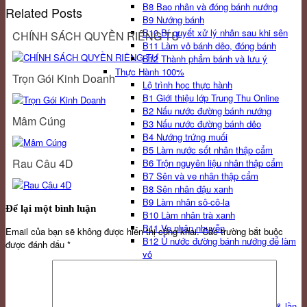
B8 Bao nhân và đóng bánh nướng
Related Posts
B9 Nướng bánh
B10 Bí quyết xử lý nhân sau khi sên
CHÍNH SÁCH QUYỀN RIÊNG TƯ
B11 Làm vỏ bánh dẻo, đóng bánh
B12 Thành phẩm bánh và lưu ý
Thực Hành 100%
Trọn Gói Kinh Doanh
Lộ trình học thực hành
B1 Giới thiệu lớp Trung Thu Online
B2 Nấu nước đường bánh nướng
Mâm Cúng
B3 Nấu nước đường bánh dẻo
B4 Nướng trứng muối
B5 Làm nước sốt nhân thập cẩm
Rau Câu 4D
B6 Trộn nguyên liệu nhân thập cẩm
B7 Sên và ve nhân thập cẩm
B8 Sên nhân đậu xanh
B9 Làm nhân sô-cô-la
Để lại một bình luận
B10 Làm nhân trà xanh
B11 Ve nhân nhuyễn
Email của bạn sẽ không được hiển thị công khai.
Các trường bắt buộc
B12 Ủ nước đường bánh nướng để làm
được đánh dấu
*
vỏ
B13 Trộn bột bánh nướng
B14 Đóng bánh nướng Trung Thu
B15 Nướng bánh Trung Thu lần 1
B16 Nướng bánh Trung Thu lần 2 & lần