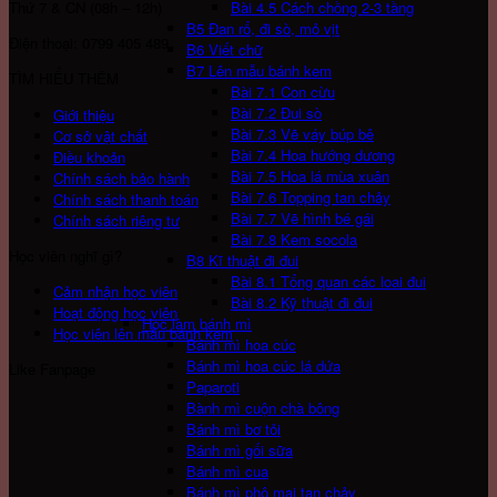
Thứ 7 & CN (08h – 12h)
Bài 4.5 Cách chồng 2-3 tầng
B5 Đan rổ, đi sò, mỏ vịt
Điện thoại: 0799 405 489
B6 Viết chữ
B7 Lên mẫu bánh kem
TÌM HIỂU THÊM
Bài 7.1 Con cừu
Bài 7.2 Đui sò
Giới thiệu
Bài 7.3 Vẽ váy búp bê
Cơ sở vật chất
Bài 7.4 Hoa hướng dương
Điều khoản
Bài 7.5 Hoa lá mùa xuân
Chính sách bảo hành
Bài 7.6 Topping tan chảy
Chính sách thanh toán
Bài 7.7 Vẽ hình bé gái
Chính sách riêng tư
Bài 7.8 Kem socola
Học viên nghĩ gì?
B8 Kĩ thuật đi đui
Bài 8.1 Tổng quan các loai đui
Cảm nhận học viên
Bài 8.2 Kỹ thuật đi đui
Hoạt động học viên
Học làm bánh mì
Học viên lên mẫu bánh kem
Bánh mì hoa cúc
Bánh mì hoa cúc lá dứa
Like Fanpage
Paparoti
Bành mì cuộn chà bông
Bánh mì bơ tỏi
Bánh mì gối sữa
Bánh mì cua
Bánh mì phô mai tan chảy