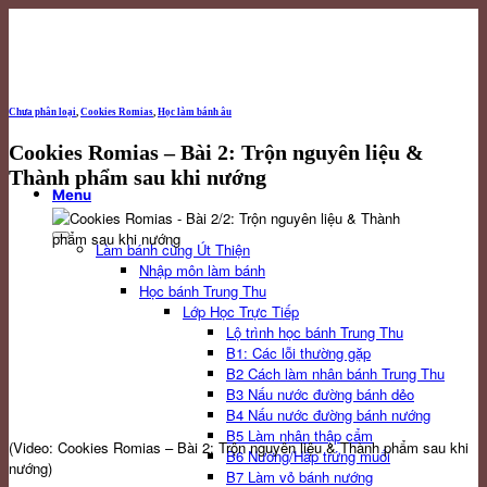
Skip
to
content
Chưa phân loại
,
Cookies Romias
,
Học làm bánh âu
Cookies Romias – Bài 2: Trộn nguyên liệu &
Thành phẩm sau khi nướng
Menu
Làm bánh cùng Út Thiện
Nhập môn làm bánh
Học bánh Trung Thu
Lớp Học Trực Tiếp
Lộ trình học bánh Trung Thu
B1: Các lỗi thường gặp
B2 Cách làm nhân bánh Trung Thu
B3 Nấu nước đường bánh dẻo
B4 Nấu nước đường bánh nướng
B5 Làm nhân thập cẩm
(Video: Cookies Romias – Bài 2: Trộn nguyên liệu & Thành phẩm sau khi
B6 Nướng/Hấp trứng muối
nướng)
B7 Làm vỏ bánh nướng