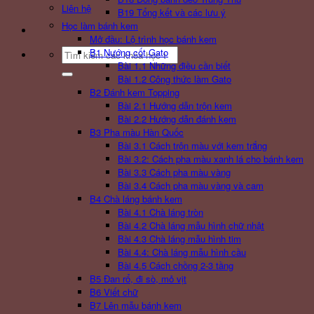
Liên hệ
B19 Tổng kết và các lưu ý
Học làm bánh kem
Mở đầu: Lộ trình học bánh kem
B1 Nướng cốt Gato
Search
Bài 1.1 Những điều cần biết
for:
Bài 1.2 Công thức làm Gato
B2 Đánh kem Topping
Bài 2.1 Hướng dẫn trộn kem
Bài 2.2 Hướng dẫn đánh kem
B3 Pha màu Hàn Quốc
Bài 3.1 Cách trộn màu với kem trắng
Bài 3.2: Cách pha màu xanh lá cho bánh kem
Bài 3.3 Cách pha màu vàng
Bài 3.4 Cách pha màu vàng và cam
B4 Chà láng bánh kem
Bài 4.1 Chà láng tròn
Bài 4.2 Chà láng mẫu hình chữ nhật
Bài 4.3 Chà láng mẫu hình tim
Bài 4.4: Chà láng mẫu hình cầu
Bài 4.5 Cách chồng 2-3 tầng
B5 Đan rổ, đi sò, mỏ vịt
B6 Viết chữ
B7 Lên mẫu bánh kem