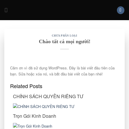
Skip
to
content
CHƯA PHÂN LOẠI
Chào tất cả mọi người!
Cảm ơn vì đã sử dụng WordPress. Đây là bài viết đầu tiên của
bạn. Sửa hoặc xóa nó, và bắt đầu bài viết của bạn nhé!
Related Posts
CHÍNH SÁCH QUYỀN RIÊNG TƯ
Trọn Gói Kinh Doanh