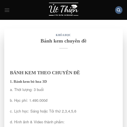
Skip
to
content
KHÓA HỌC
Bánh kem chuyên đề
BÁNH KEM THEO CHUYÊN ĐỀ
1. Bánh kem bó hoa 3D
a. Thời lượng: 3 buổi
b. Học phí: 1.490.000đ
c. Lịch học: Sáng hoặc Tối thứ 2,3,4,5,6
d. Hình ảnh & Video thành phẩm: