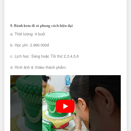
9. Bánh kem đi sò phong cách hiện đại
a. Thời lượng: 4 buổi
b. Học phí: 2.990.000đ
c. Lịch học: Sáng hoặc Tối thứ 2,3,4,5,6
d. Hình ảnh & Video thành phẩm: